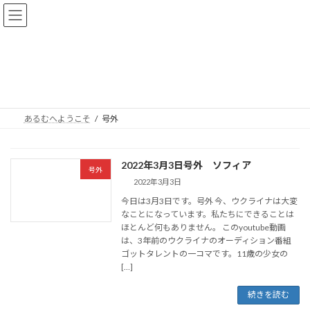
コ
ナ
あるむへようこそ
ン
ビ
テ
ゲ
ン
ー
ツ
シ
号外
へ
ョ
ス
ン
キ
に
ッ
移
あるむへようこそ
号外
プ
動
2022年3月3日号外 ソフィア
号外
2022年3月3日
今日は3月3日です。号外 今、ウクライナは大変
なことになっています。私たちにできることは
ほとんど何もありません。 このyoutube動画
は、3年前のウクライナのオーディション番組
ゴットタレントの一コマです。11歳の少女の
[…]
続きを読む