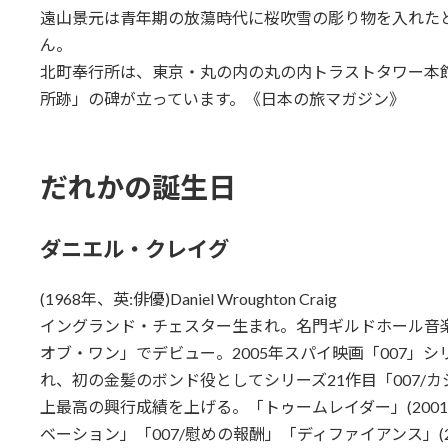
遠山景元は青年期の放蕩時代に桜吹雪の彫り物を入れた
ん。
北町奉行所は、東京・丸の内の丸の内トラストタワー本
所跡」の碑が立っています。《日本の旅マガジン》
だれかの誕生日
ダニエル・クレイグ
(1968年、英:俳優)Daniel Wroughton Craig
イングランド・チェスター生まれ。名門ギルドホール音楽
オブ・ワン」でデビュー。2005年スパイ映画「007」
れ、初の金髪のボンド役としてシリーズ21作目「007/
上最高の興行成績を上げる。「トゥームレイダー」(2001年
ベーション」「007/慰めの報酬」「ディファイアンス」(2