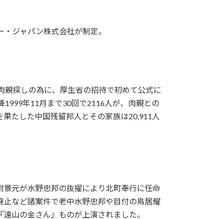
ー・ジャパン株式会社が制定。
が、肉親探しの為に、厚生省の招待で初めて公式に
999年11月まで30回で2116人が、肉親との
を果たした中国残留邦人とその家族は20,911人
衛門尉景元が水野忠邦の抜擢により北町奉行に任命
廃止など諸案件で老中水野忠邦や目付の鳥居耀
『遠山の金さん』ものが上演されました。