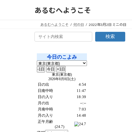
コ
ナ
あるむへようこそ
ン
ビ
テ
ゲ
ン
ー
あるむへようこそ
何の日
2022年3月2日 ミニの日
ツ
シ
検索
へ
ョ
ス
ン
キ
に
ッ
移
プ
動