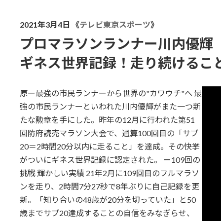
2021年3月4日 《
テレビ東京スポーツ
》
プロマラソンランナー川内優輝
ギネス世界記録！走り続けること
原ー最強の市民ランナーから世界の"カワウチ"へ 最
強の市民ランナーといわれた川内優輝がまた一つ新
たな勲章を手にした。昨年の12月に行われた第51
回防府読売マラソン大会で、通算100回目の「サブ
20＝2時間20分以内に走ること」を達成。その快挙
がついにギネス世界記録に認定された。 ー109回の
挑戦 輝かしい実績 21年2月に109回目のフルマラソ
ンを走り、2時間7分27秒で8年ぶりに自己記録を更
新。「知り合いの48歳が20分を切っていた」と50
歳までサブ20達成することの自信をみなぎらせ、