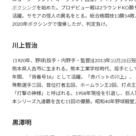
ボクシング
を始めた。プロデビュー戦は2ラウンドKO勝ち。
活躍。サモアの怪人の異名をとる。総合格闘技13勝14敗、
2020年ボクシングで復帰したが、判定負け。
川上哲治
(1920年、野球(投手・内野手・監督))[2013年
10月28日
歿
熊本県人吉市に生まれる。熊本工業学校時代、投手として
年間、「背番号16」として活躍。「赤バットの川上」
殊勲選手三回、首位打者五回、ホームラン王2回、打点王3
「打撃の神様」と呼ばれる。1958年現役を引退し、巨人
本シリーズ九連覇を含む11回の優勝。昭和40年野球殿堂入り。
黒澤明