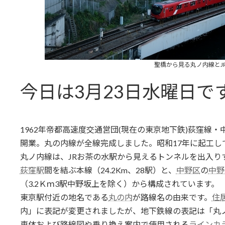
聖橋から見る丸ノ内線とJ
今日は3月23日水曜日で
1962年帝都高速度交通営団(現在の東京地下鉄)荻窪線・
開業。丸の内線が全線完成しました。昭和17年に起工し
丸ノ内線は、JRお茶の水駅から見えるトンネルを出入り
荻窪駅
間を結ぶ本線（24.2Km、28駅）と、
中野区
の
中野
（3.2Ｋｍ3駅中野坂上を除く）から構成されています。
東京駅付近の地名である
丸の内
が路線名の由来です。
住
内」に表記が変更されましたが、地下鉄線の表記は「丸
車体および路線図や乗り換え案内で使用される
ラインカ