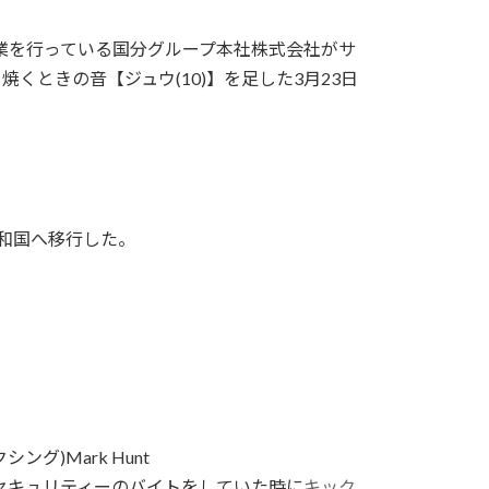
業を行っている国分グループ本社株式会社がサ
くときの音【ジュウ(10)】を足した3月23日
共和国へ移行した。
グ)Mark Hunt
セキュリティーのバイトをしていた時に
キック