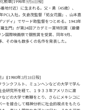
化勲章[1998年
9月6日
歿]
5番地付近）に生まれる。父・勇（45歳）、
6年PCL入社。矢倉茂監督「処女花園」、山本嘉
ソディ」でサード助監督をつとめる。1943年
、「羅生門」が第24回アカデミー賞特別賞（最優
リン国際映画祭で銀熊賞を受賞、同年9月、
等、その後も数多くの名作を発表した。
)[1980年
3月18日
歿]
フランクフルト、ミュンヘンなどの大学で学ん
社会研究所を経て、１９３３年アメリカに渡
クなどの大学で教鞭をとり、さらにメキシコに
バーを接合して精神分析に社会的視点をもたら