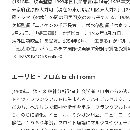
(1910年、映画監督)1998年国民栄誉賞(第14号),1985年文
東京府荏原郡大井町（現在の東京都品川区東大井3丁目2
母・シマ（40歳）の間の四男四女の末っ子である。193
次郎監督「エノケンの千万長者」、伏水修監督「東京ラプ
3月25日、「
姿三四郎
」でデビュー、1952年3月21日
秀外国語映画）を受賞。1954年6月、「
生きる
」がベル
「
七人の侍
」がヴェネチア国際映画祭で銀獅子賞を受賞
《HMV&BOOKS online》
エーリヒ・フロム Erich Fromm
(1900年、独・米:精神分析学者,社会学者『自由からの逃走』
ドイツ・フランクフルトに生まれる。ハイデルベルク、
だのち、ベルリンで精神分析学を学ぶ。フランクフルト
り、のちに帰化。イェール、ミシガン州立、ニューヨー
移住。１９８０年没。フロイト理論にマルクスやヴェー