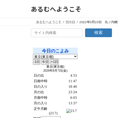
コ
ナ
あるむへようこそ
ン
ビ
テ
ゲ
ン
ー
あるむへようこそ
何の日
2022年3月23日 丸ノ内
ツ
シ
検索
へ
ョ
ス
ン
キ
に
ッ
移
プ
動