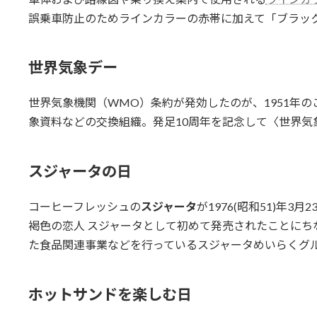
誤乗車防止のためラインカラーの赤帯に加えて「ブラッ
世界気象デー
世界気象機関（WMO）条約が発効したのが、1951年
象資料などの交換組織。発足10周年を記念して〈世界気
スジャータの日
コーヒーフレッシュの
スジャータ
が1976(昭和51)年3月2
褐色の恋人 スジャータとして初めて発売されたことにち
た食品関連事業などを行っているスジャータめいらくグ
ホットサンドを楽しむ日