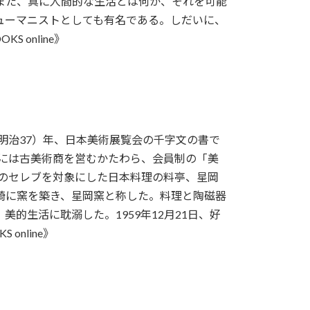
また、真に人間的な生活とは何か、それを可能
ューマニストとしても有名である。しだいに、
 online》
（明治37）年、日本美術展覧会の千字文の書で
年には古美術商を営むかたわら、会員制の「美
時のセレブを対象にした日本料理の料亭、星岡
崎に窯を築き、星岡窯と称した。料理と陶磁器
的生活に耽溺した。1959年12月21日、好
nline》