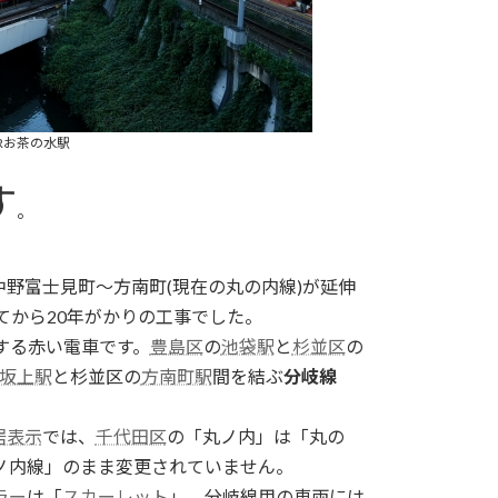
Rお茶の水駅
す
。
中野富士見町～方南町(現在の丸の内線)が延伸
てから20年がかりの工事でした。
する赤い電車です。
豊島区
の
池袋駅
と
杉並区
の
坂上駅
と杉並区の
方南町駅
間を結ぶ
分岐線
居表示
では、
千代田区
の「丸ノ内」は「丸の
ノ内線」のまま変更されていません。
ラー
は「
スカーレット
」。分岐線用の車両には