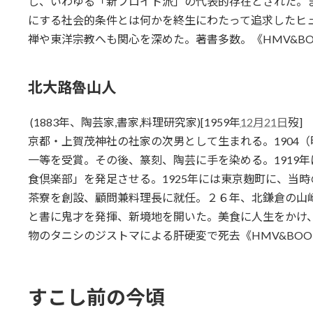
し、いわゆる「新フロイト派」の代表的存在とされた。
にする社会的条件とは何かを終生にわたって追求したヒ
禅や東洋宗教へも関心を深めた。著書多数。《HMV&BOOKS
北大路魯山人
(1883年、陶芸家,書家,料理研究家)[1959年
12月21日
歿]
京都・上賀茂神社の社家の次男として生まれる。1904
一等を受賞。その後、篆刻、陶芸に手を染める。1919
食倶楽部」を発足させる。1925年には東京麹町に、当
茶寮を創設、顧問兼料理長に就任。２６年、北鎌倉の山
と書に鬼才を発揮、新境地を開いた。美食に人生をかけ、美
物のタニシのジストマによる肝硬変で死去《HMV&BOOKS o
すこし前の今頃