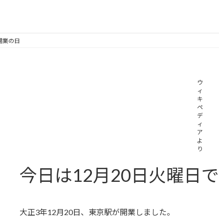
駅開業の日
ウ
ィ
キ
ペ
デ
ィ
ア
よ
り
今日は12月20日火曜日
大正3年12月20日、東京駅が開業しました。