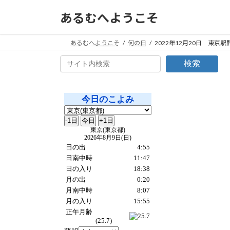
コ
ナ
あるむへようこそ
ン
ビ
テ
ゲ
ン
ー
あるむへようこそ
何の日
2022年12月20日 東京
ツ
シ
検索
へ
ョ
ス
ン
キ
に
ッ
移
プ
動