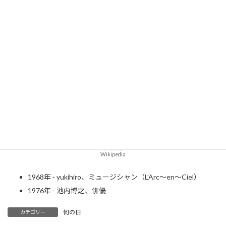
大塚明夫さん
Wikipedia
1968年 - yukihiro、ミュージシャン（L'Arc〜en〜Ciel）
1976年 - 池内博之、俳優
何の日
カテゴリー