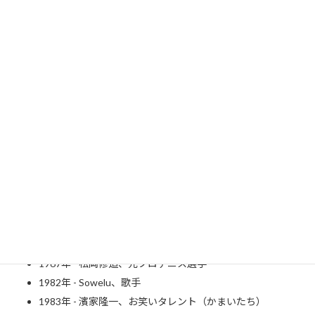
エマ・ストーンさん
Wikipedia
1967年 - 松岡修造、元プロテニス選手
1982年 - Sowelu、歌手
1983年 - 濱家隆一、お笑いタレント（かまいたち）