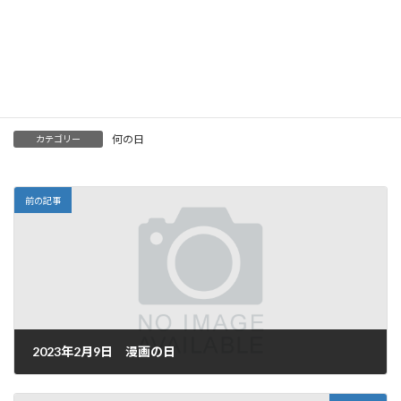
1944年 -
高橋英樹
、俳優
1956年
-
西和彦
、アスキー創業者
1971年
-
中島ひろ子
、女優
1995年
-
川口春奈
、女優、ファッションモデル
1995年 -
奈緒
、女優
何の日
カテゴリー
前の記事
2023年2月9日 漫画の日
2023年2月9日