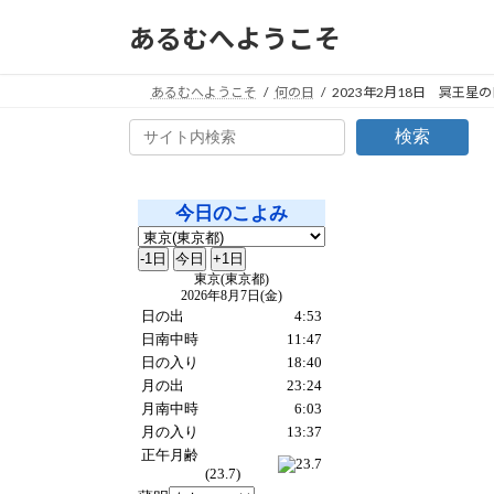
コ
ナ
あるむへようこそ
ン
ビ
テ
ゲ
ン
ー
あるむへようこそ
何の日
2023年2月18日 冥王星の
ツ
シ
検索
へ
ョ
ス
ン
キ
に
ッ
移
プ
動