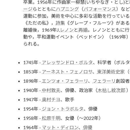
卒業。1956年に作曲家一柳慧(いちやなぎ・とし)と
ージ
らとともに
ハプニング
（
パフォーマンス
）など
運動に参加，美術を中心に多彩な活動を行っている
《ただの私》，
詩集
《グレープ・フルーツ》がある
離婚後，1969年J.
レノン
と
再婚
。レノンとともに行
動や，平和運動イベント〈ベッドイン〉（1969年
られる。
1745年 -
アレッサンドロ・ボルタ
、科学者（ボル
1853年 -
アーネスト・フェノロサ
、
東洋美術史家
（
1898年 -
エンツォ・フェラーリ
、
フェラーリ
創設
1940年 -
中村敦夫
、俳優、政治家（
木枯し紋次郎
1947年 -
奥村チヨ
、歌手
1954年 -
ジョン・トラボルタ
、俳優
1958年 -
松原千明
、女優（～2022年）
1964年 -
マット・ディロン
、
俳優