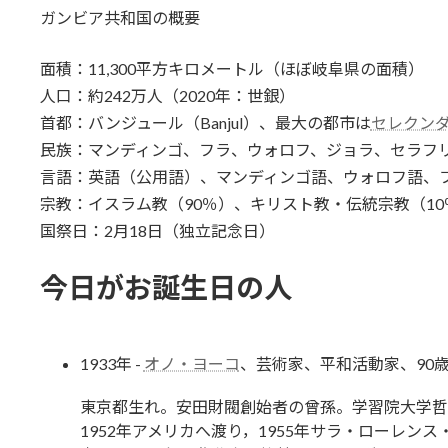
ガンビア共和国の概要
面積：11,300平方キロメートル（ほぼ岐阜県の面積）
人口：約242万人（2020年：世銀）
首都：バンジュール（Banjul）、最大の都市は
セレクン
民族：マンディンゴ、フラ、ウォロフ、ジョラ、セラフ
言語：英語（公用語）、マンディンゴ語、ウォロフ語、
宗教：イスラム教（90％）、キリスト教・伝統宗教（10
国祭日：2月18日（独立記念日）
今日がお誕生日の人
1933年 -
オノ・ヨーコ
、芸術家、平和活動家、90
東京都生れ。安田財閥創始者の曾孫。学習院大学哲
1952年アメリカへ渡り，1955年サラ・ローレンス