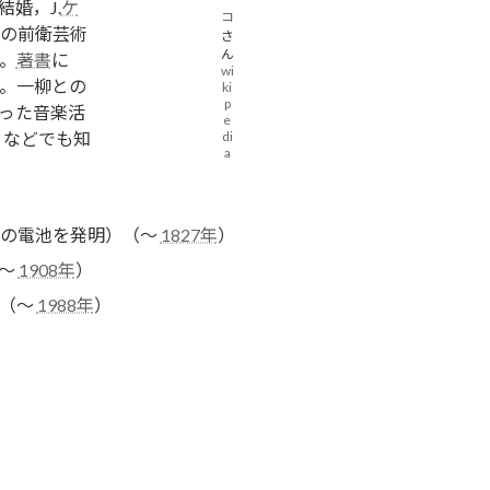
結婚，J.
ケ
コ
の前衛芸術
さ
ん
。
著書
に
wi
。一柳との
ki
p
った音楽活
e
）などでも知
di
a
タの電池を発明）（～
1827年
）
～
1908年
）
者（～
1988年
）
）