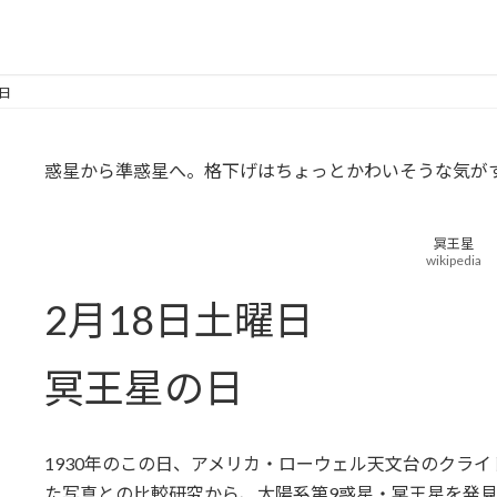
日
惑星から準惑星へ。格下げはちょっとかわいそうな気が
冥王星
wikipedia
2月18日土曜日
冥王星の日
1930年のこの日、アメリカ・ローウェル天文台のクライド
た写真との比較研究から、太陽系第9惑星・冥王星を発