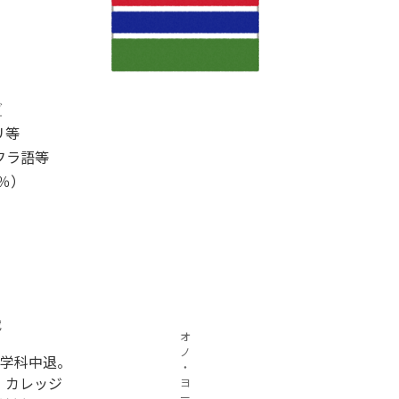
ダ
リ等
フラ語等
％）
歳
オ
ノ
学科中退。
・
・カレッジ
ヨ
ー