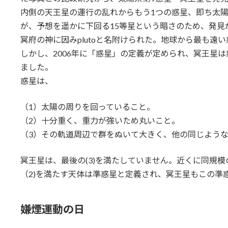
内側の天王星の運行の乱れからもう1つの惑星、即ち太
が、予想を遥かに下回る15等星という暗さのため、発
冥府の神に因みplutoと名附けられた。地球から最も遠
しかし、2006年に「惑星」の定義が定められ、冥王星
ました。
惑星は、
（1）太陽の周りを回っていること。
（2）十分重く、重力が強いため丸いこと。
（3）その軌道周辺で群をぬいて大きく、他の同じよう
冥王星は、最後の(3)を満たしていません。近くに同規模の
（2)を満たす天体は準惑星と定義され、冥王星もこの準
嫌煙運動の日