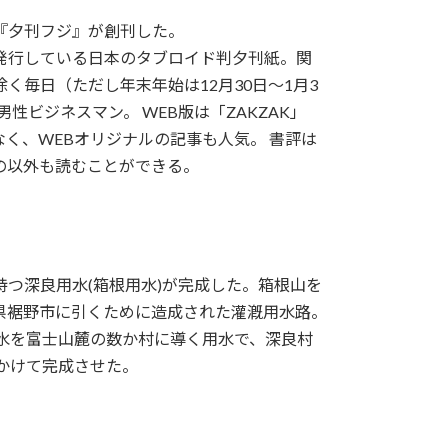
紙『夕刊フジ』が創刊した。
発行している日本のタブロイド判夕刊紙。関
く毎日（ただし年末年始は12月30日〜1月3
性ビジネスマン。 WEB版は「ZAKZAK」
記事だけでなく、WEBオリジナルの記事も人気。 書評は
の以外も読むことができる。
を持つ深良用水(箱根用水)が完成した。箱根山を
県裾野市に引くために造成された灌漑用水路。
の水を富士山麓の数か村に導く用水で、深良村
年かけて完成させた。