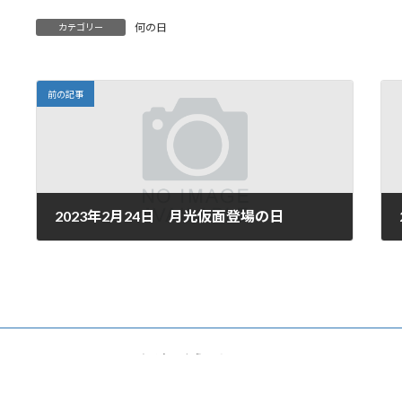
何の日
カテゴリー
前の記事
2023年2月24日 月光仮面登場の日
2023年2月24日
Copyright © あるむへようこそ All Rights Reserved.
Powered by
WordPress
with
Lightning Theme
&
VK All in One Expansion Unit