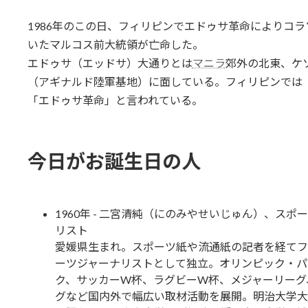
1986年のこの日、フィリピンでエドゥサ革命によりコ
いたマルコス前大統領が亡命した。
エドゥサ（エッドサ）大通りとは
マニラ
郊外の北東、ケ
（アギナルド陸軍基地）に面している。フィリピンでは
「エドゥサ革命」と言われている。
今日がお誕生日の人
1960年 - 二宮清純（にのみやせいじゅん）、スポ
リスト
愛媛県生まれ。スポーツ紙や流通紙の記者を経てフ
ーツジャーナリストとして独立。オリンピック・パ
ク、サッカーW杯、ラグビーW杯、メジャーリーグ
グなど国内外で幅広い取材活動を展開。明治大学大