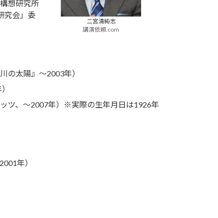
構想研究所
研究会」委
二宮清純志
講演依頼.com
の川の太陽』～2003年）
年）
ッツ、～2007年）※実際の生年月日は1926年
2001年）