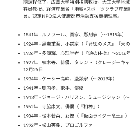
期課程修了。広島大学特別招聘教授。大正大学地域
客員教授。経済産業省「地域×スポーツクラブ産業
員。認定NPO法人健康都市活動支援機構理事。
1841年 - ルノワール、画家、彫刻家（～1919年）
1924年 - 黒岩重吾、小説家（『背徳のメス』『天
1926年 - 多湖輝、心理学者（『頭の体操』～2016
1927年 - 植木等、俳優、タレント（クレージーキャ
12月25日
1934年 - ケーシー高峰、漫談家（～2019年）
1941年 - 鹿内孝、歌手、俳優
1943年 - ジョージ・ハリスン、ミュージシャン（～
1962年 - 寺脇康文、俳優（『相棒』）
1984年 - 松本若菜、女優（『仮面ライダー竜王』）
1992年 - 松山英樹、プロゴルファー