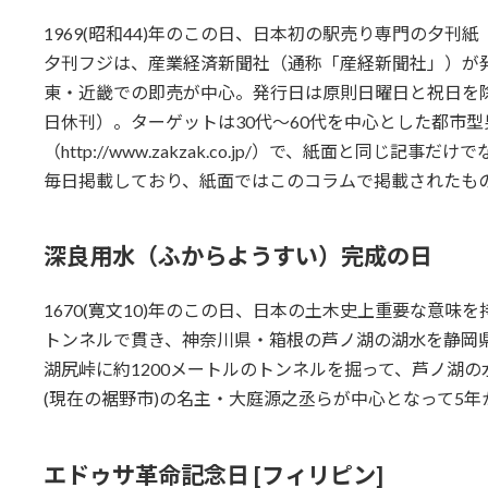
1969(昭和44)年のこの日、日本初の駅売り専門の夕刊
夕刊フジは、産業経済新聞社（通称「産経新聞社」）が
東・近畿での即売が中心。発行日は原則日曜日と祝日を除
日休刊）。ターゲットは30代～60代を中心とした都市型男
（http://www.zakzak.co.jp/）で、紙面と同じ
毎日掲載しており、紙面ではこのコラムで掲載されたも
深良用水（ふからようすい）完成の日
1670(寛文10)年のこの日、日本の土木史上重要な意味
トンネルで貫き、神奈川県・箱根の芦ノ湖の湖水を静岡
湖尻峠に約1200メートルのトンネルを掘って、芦ノ湖
(現在の裾野市)の名主・大庭源之丞らが中心となって5
エドゥサ革命記念日 [フィリピン]