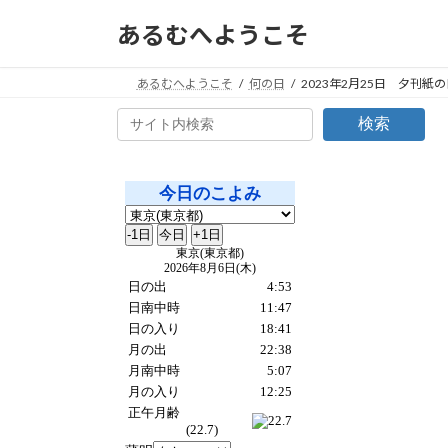
コ
ナ
あるむへようこそ
ン
ビ
テ
ゲ
ン
ー
あるむへようこそ
何の日
2023年2月25日 夕刊紙の
ツ
シ
検索
へ
ョ
ス
ン
キ
に
ッ
移
プ
動