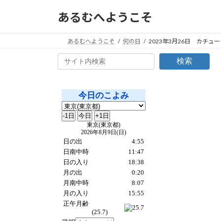
コ
ナ
あるむへようこそ
ン
ビ
テ
ゲ
ン
ー
あるむへようこそ
何の日
2023年3月26日 カチュ
ツ
シ
検索
へ
ョ
ス
ン
キ
に
ッ
移
プ
動