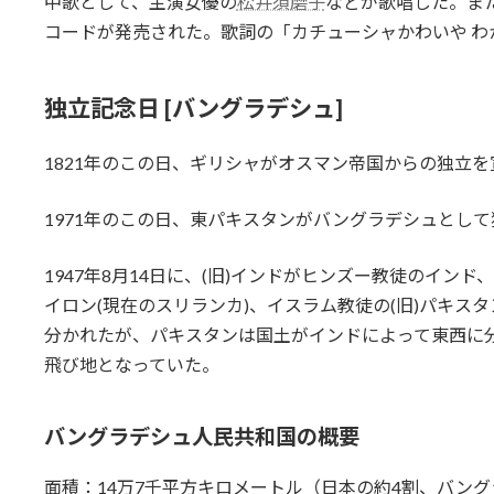
中歌として、主演女優の
松井須磨子
などが歌唱した。ま
コードが発売された。歌詞の「カチューシャかわいや 
独立記念日 [バングラデシュ]
1821年のこの日、ギリシャがオスマン帝国からの独立
1971年のこの日、東パキスタンがバングラデシュとし
1947年8月14日に、(旧)インドがヒンズー教徒のインド
イロン(現在のスリランカ)、イスラム教徒の(旧)パキスタ
分かれたが、パキスタンは国土がインドによって東西に
飛び地となっていた。
バングラデシュ人民共和国の概要
面積：14万7千平方キロメートル（日本の約4割、バン