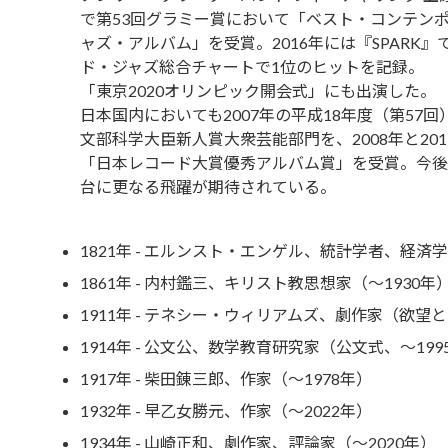
で第53回グラミー賞において「ベスト・コンテン
ャズ・アルバム」を受賞。2016年には『SPARK』
ド・ジャズ総合チャートで1位のヒットを記録。
「東京2020オリンピック開会式」にも出演した。
日本国内においても2007年の平成18年度（第57回
文部科学大臣新人賞大衆芸能部門を、2008年と201
「日本レコード大賞優秀アルバム賞」を受賞。今後
台に更なる飛躍が期待されている。
1821年 - エルンスト・エンゲル、統計学者、経済
1861年 - 内村鑑三、キリスト教思想家（～1930年
1911年 - テネシー・ウィリアムズ、劇作家（欲望
1914年 - 公文公、数学教育研究家（公文式、～199
1917年 - 柴田錬三郎、作家（～1978年）
1932年 - 早乙女勝元、作家（～2022年）
1934年 - 山崎正和、劇作家、評論家（～2020年）