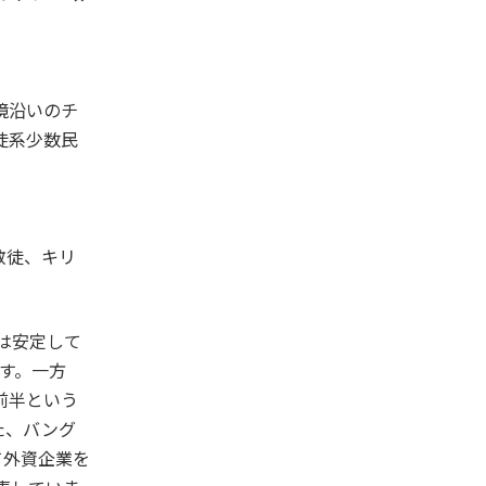
境沿いのチ
徒系少数民
教徒、キリ
済は安定して
ます。一方
前半という
た、バング
て外資企業を