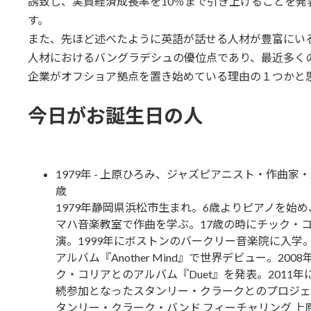
誘致し、実質経済成長率を10％まで引き上げることを発
す。
また、先ほど述べたように英語が話せる人材が豊富にいる
人材におけるバングラデシュの優位点であり、最近多くの
企業がオフショア拠点を置き始めている理由の１つかと
今日がお誕生日の人
1979年 - 上原ひろみ、ジャズピアニスト・作曲家・
歳
1979年静岡県浜松市生まれ。6歳よりピアノを始
マハ音楽教室で作曲を学ぶ。17歳の時にチック・
演。1999年にボストンのバークリー音楽院に入学。
アルバム『Another Mind』で世界デビュー。200
ク・コリアとのアルバム『Duet』を発表。2011年
続参加となったスタンリー・クラークとのプロジェ
タンリー・クラーク・バンド フィーチャリング 上