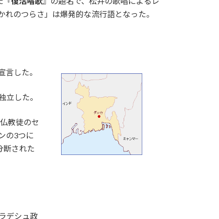
た『
復活唱歌
』の題名で、松井の歌唱によるレ
わかれのつらさ」は爆発的な流行語となった。
を宣言した。
て独立した。
、仏教徒のセ
ンの3つに
分断された
グラデシュ政