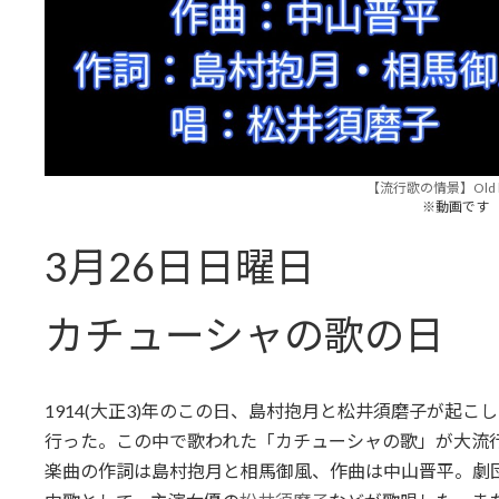
【流行歌の情景】Old bu
※動画です
3月26日日曜日
カチューシャの歌の日
1914(大正3)年のこの日、島村抱月と松井須磨子が起
行った。この中で歌われた「カチューシャの歌」が大流
楽曲の作詞は島村抱月と相馬御風、作曲は中山晋平。劇