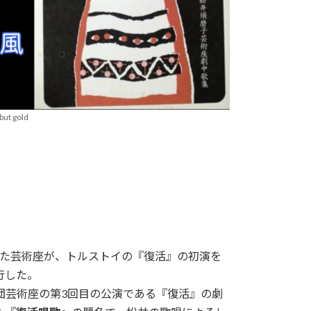
t gold
こした芸術座が、トルストイの『復活』の初演を
行した。
団芸術座の第3回目の公演である『復活』の劇