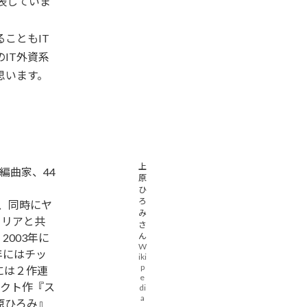
表していま
こともIT
IT外資系
思います。
上
編曲家、44
原
ひ
ろ
め、同時にヤ
み
コリアと共
さ
2003年に
ん
W
8年にはチッ
iki
p
には２作連
e
クト作『ス
di
a
原ひろみ』