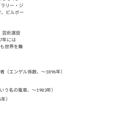
ポラリー・ジ
で、ビルボー
）芸術選奨
7年には
も世界を舞
学者（エンゲル係数、～1896年）
）
という名の電車、～1983年）
5年）