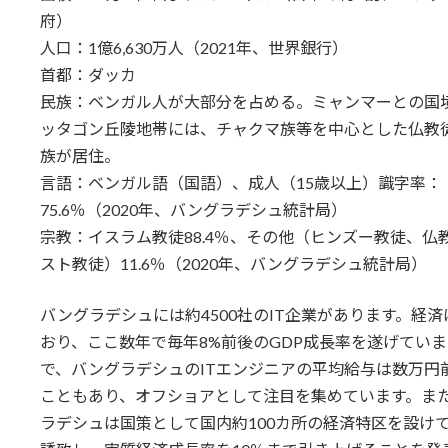
府）
人口：1億6,630万人（2021年、世界銀行）
首都：ダッカ
民族：ベンガル人が大部分を占める。ミャンマーとの国
ッタゴン丘陵地帯には、チャクマ族等を中心とした仏教
族が居住。
言語：ベンガル語（国語）、成人（15歳以上）識字率：
75.6％（2020年、バングラデシュ統計局）
宗教：イスラム教徒88.4％、その他（ヒンズー教徒、仏
スト教徒）11.6％（2020年、バングラデシュ統計局）
バングラデシュには約4500社のIT企業があります。経
おり、ここ数年で毎年8%前後のGDP成長率を遂げてい
で、バングラデシュのITエンジニアの平均給与は数万円
こともあり、オフショアとして注目を集めています。ま
ラデシュは国策として国内約100カ所の経済特区を設け