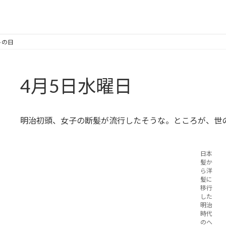
トの日
4月5日水曜日
明治初頭、女子の断髪が流行したそうな。ところが、世
日本
髪か
ら洋
髪に
移行
した
明治
時代
のへ