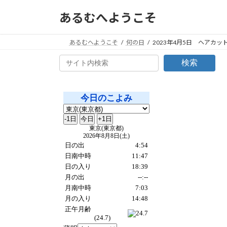
コ
ナ
あるむへようこそ
ン
ビ
テ
ゲ
ン
ー
あるむへようこそ
何の日
2023年4月5日 ヘアカッ
ツ
シ
検索
へ
ョ
ス
ン
キ
に
ッ
移
プ
動