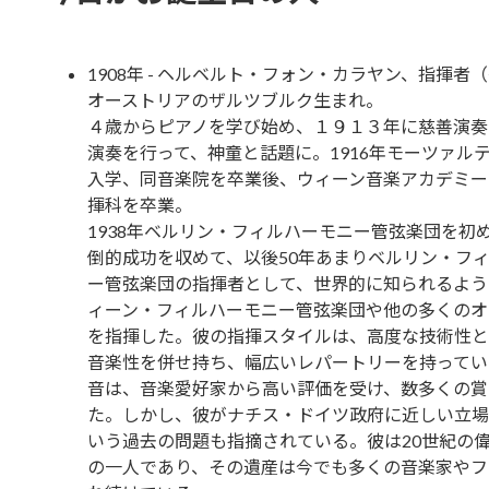
1908年 - ヘルベルト・フォン・カラヤン、指揮者（
オーストリアのザルツブルク生まれ。
４歳からピアノを学び始め、１９１３年に慈善演奏
演奏を行って、神童と話題に。1916年モーツァル
入学、同音楽院を卒業後、ウィーン音楽アカデミー
揮科を卒業。
1938年ベルリン・フィルハーモニー管弦楽団を初
倒的成功を収めて、以後50年あまりベルリン・フ
ー管弦楽団の指揮者として、世界的に知られるよう
ィーン・フィルハーモニー管弦楽団や他の多くのオ
を指揮した。彼の指揮スタイルは、高度な技術性と
音楽性を併せ持ち、幅広いレパートリーを持ってい
音は、音楽愛好家から高い評価を受け、数多くの賞
た。しかし、彼がナチス・ドイツ政府に近しい立場
いう過去の問題も指摘されている。彼は20世紀の
の一人であり、その遺産は今でも多くの音楽家やフ