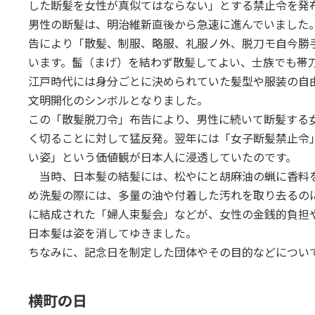
した断髪を女性が真似てはならない」とする禁止令を発
男性の断髪は、明治維新直後から急速に進んでいました。
告により「散髪、制服、略服、礼服ノ外、脱刀モ自今勝
います。髷（まげ）を結わず散髪してよい、士族でも帯刀
江戸時代には身分ごとに決められていた髪型や服装の自
文明開化のシンボルとなりました。
この「散髪脱刀令」布告により、男性に続いて断髪する
く切ることに対して猛反発。翌年には「女子断髪禁止令
い姿」という価値観が日本人に浸透していたのです。
当時、日本髪の結髪には、松やにと胡麻油の蝋に香料
め洗髪の際には、多量の油や付着した汚れを取り去るのに半
に結成された「婦人束髪会」などが、女性の金銭的負担
日本髪は姿を消してゆきました。
ちなみに、記念日を制定した団体やその目的などについ
横町の日