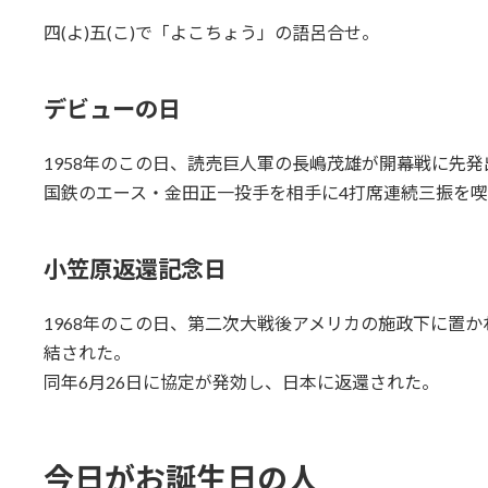
四(よ)五(こ)で「よこちょう」の語呂合せ。
デビューの日
1958年のこの日、読売巨人軍の長嶋茂雄が開幕戦に先
国鉄のエース・金田正一投手を相手に4打席連続三振を
小笠原返還記念日
1968年のこの日、第二次大戦後アメリカの施政下に置
結された。
同年6月26日に協定が発効し、日本に返還された。
今日がお誕生日の人