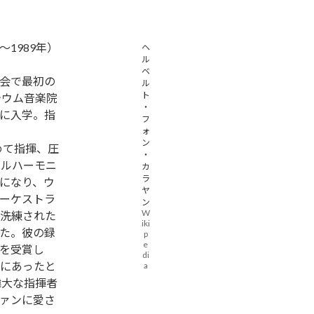
～1989年）
ヘ
ル
ベ
会で最初の
ル
ト
テウム音楽院
・
に入学。指
フ
ォ
ン
めて指揮、圧
・
ィルハーモニ
カ
ラ
になり、ウ
ヤ
ーケストラ
ン
W
洗練された
iki
た。彼の録
p
e
を受賞し
di
にあったと
a
偉大な指揮者
ァンに愛さ