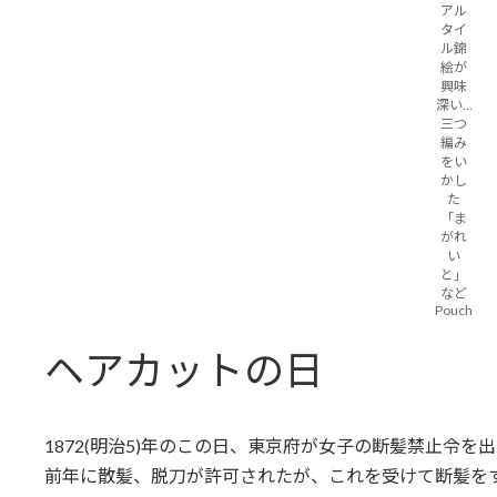
アル
タイ
ル錦
絵が
興味
深い…
三つ
編み
をい
かし
た
「ま
がれ
い
と」
など
Pouch
ヘアカットの日
1872(明治5)年のこの日、東京府が女子の断髪禁止令を
前年に散髪、脱刀が許可されたが、これを受けて断髪を