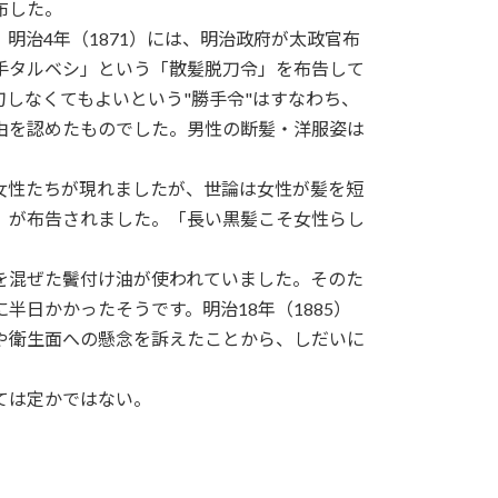
布した。
明治4年（1871）には、明治政府が太政官布
手タルベシ」という「散髪脱刀令」を布告して
しなくてもよいという"勝手令"はすなわち、
由を認めたものでした。男性の断髪・洋服姿は
女性たちが現れましたが、世論は女性が髪を短
」が布告されました。「長い黒髪こそ女性らし
を混ぜた鬢付け油が使われていました。そのた
日かかったそうです。明治18年（1885）
や衛生面への懸念を訴えたことから、しだいに
ては定かではない。