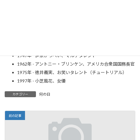
1935年 - 紀田順一郎、小説家
1935年 - ボビー・ヴィントン、歌手
1939年 - 水谷八重子 (2代目)、女優
1939年 - ダスティ・スプリングフィールド、歌手（～1999
年）
1944年 - 団しん也、ヴォードビリアン、歌手、俳優
1947年 - 伊奈かっぺい、マルチタレント
1962年 - アントニー・ブリンケン、アメリカ合衆国国務長官
1975年 - 徳井義実、お笑いタレント（チュートリアル）
1997年 - 小芝風花、女優
何の日
カテゴリー
前の記事