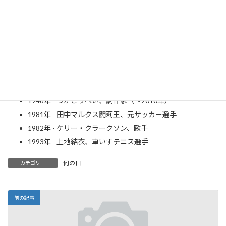
（～1973年）
1916年 - ルー・テーズ、プロレスラー（～2002年）
1927年 - 神代辰巳、映画監督（～1995年）
1933年 - 服部公一、作曲家
1934年 - シャーリー・マクレーン、女優
1941年 - ジョン・ウィリアムス、クラシック・ギター奏者
1942年 - バーブラ・ストライサンド、歌手、女優
1948年 - つかこうへい、劇作家（～2010年）
1981年 - 田中マルクス闘莉王、元サッカー選手
1982年 - ケリー・クラークソン、歌手
1993年 - 上地結衣、車いすテニス選手
何の日
カテゴリー
前の記事