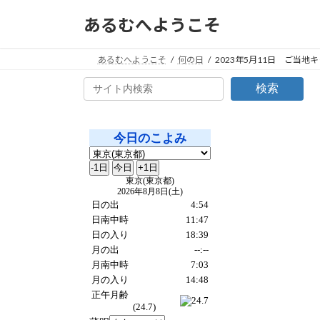
コ
ナ
あるむへようこそ
ン
ビ
テ
ゲ
ン
ー
あるむへようこそ
何の日
2023年5月11日 ご当地
ツ
シ
検索
へ
ョ
ス
ン
キ
に
ッ
移
プ
動