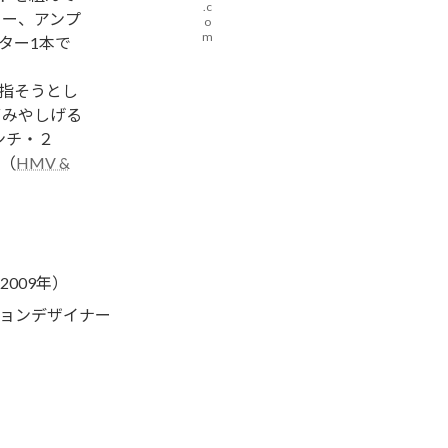
.c
ター、アンプ
o
m
ター1本で
目指そうとし
ずみやしげる
ンチ・２
（
HMV &
2009年）
ションデザイナー