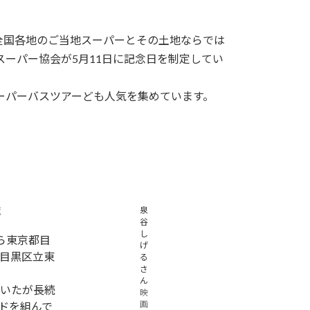
んで、全国各地のご当地スーパーとその土地ならでは
ーパー協会が5月11日に記念日を制定してい
ーパーバスツアーども人気を集めています。
歳
泉
谷
し
ら東京都目
げ
目黒区立東
る
さ
ん
いたが長続
映
画
ドを組んで