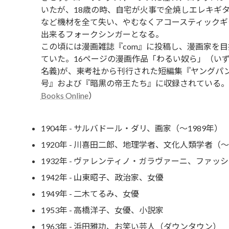
いたが、18歳の時、自宅が火事で全焼しエレキギ
など機材を全て失い、やむなくアコースティックギ
出来るフォークシンガーとなる。
この頃には漫画雑誌『com』に投稿し、漫画家を
ていた。16ページの漫画作品「わるい奴ら」（い
名義)が、東考社から刊行された短編集『ヤングパ
号』および『暗黒の帝王たち』に収録されている。
Books Online
）
1904年 - サルバドール・ダリ、画家（～1989年）
1920年 - 川喜田二郎、地理学者、文化人類学者（～
1932年 - ヴァレンティノ・ガラヴァーニ、ファッ
1942年 - 山東昭子、政治家、女優
1949年 - 二木てるみ、女優
1953年 - 高橋洋子、女優、小説家
1963年 - 浜田雅功、お笑い芸人（ダウンタウン）