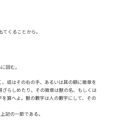
出てくることから。
6に因む。
く、或はその右の手、あるいは其の額に徽章を
得ざらしめたり。その徽章は獸の名、もしくは
字を算へよ。獸の數字は人の數字にして、その
は上記の一節である。