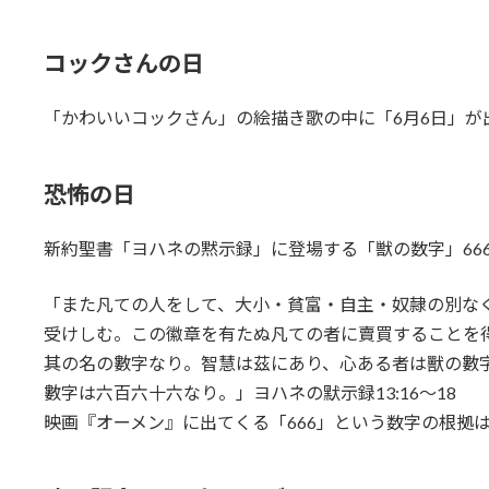
コックさんの日
「かわいいコックさん」の絵描き歌の中に「6月6日」が
恐怖の日
新約聖書「ヨハネの黙示録」に登場する「獣の数字」66
また凡ての人をして、大小・貧富・自主・奴隷の別な
受けしむ。この徽章を有たぬ凡ての者に賣買することを
其の名の數字なり。智慧は茲にあり、心ある者は獸の數
數字は六百六十六なり。
ヨハネの默示録13:16～18
映画『オーメン』に出てくる「666」という数字の根拠