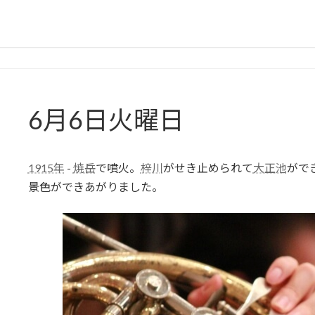
6月6日火曜日
1915年
-
焼岳
で噴火。
梓川
がせき止められて
大正池
がで
景色ができあがりました。