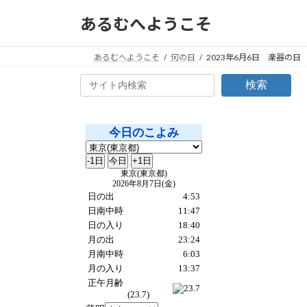
コ
ナ
あるむへようこそ
ン
ビ
テ
ゲ
ン
ー
あるむへようこそ
何の日
2023年6月6日 楽器の日
ツ
シ
検索
へ
ョ
ス
ン
キ
に
ッ
移
プ
動