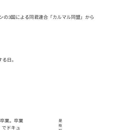
デンの3国による同君連合「カルマル同盟」から
する日。
卒業。卒業
是
枝
」でドキュ