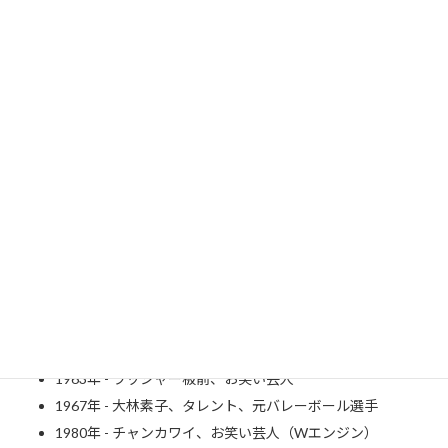
di
a
1763年（宝暦13年5月5日） - 小林一茶、俳人（～1828年）
1843年 - エドヴァルド・グリーグ、作曲家（ペールギュント
他、～1907年）
1915年 - 山本夏彦、随筆家（～2002年）
1927年 - ジョージ川口、ドラム奏者（～2003年）
1929年 - 藤山寛美、喜劇俳優（～1990年）
1930年 - 平山郁夫、日本画家（～2009年[4]）
1937年 - 伊東四朗、コメディアン、俳優、タレント、司会者
1948年 - 斉藤清六、タレント
1950年 - 細川たかし、歌手
1961年 - 岩崎良美、歌手、女優
1961年 - 春やすこ、漫才師、女優
1963年 - ラッシャー板前、お笑い芸人
1967年 - 大林素子、タレント、元バレーボール選手
1980年 - チャンカワイ、お笑い芸人（Wエンジン）