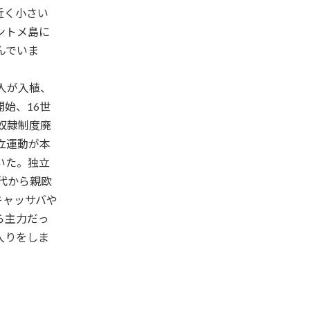
近く小さい
ントメ島に
んでいま
人が入植、
始、16世
奴隷制度廃
立運動が本
いた。独立
代から親欧
キャッサバや
ら主力だっ
入りをしま