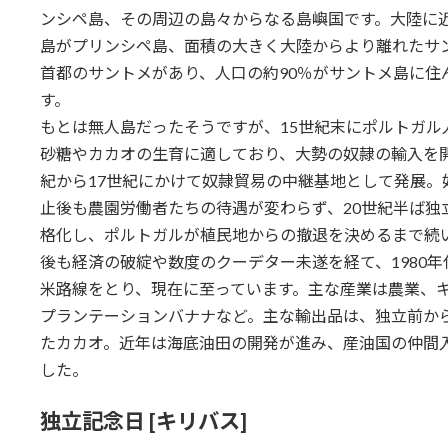
ンシペ島、その周辺の島々からなる島嶼国です。大陸に
島がプリンシペ島、面積の大きく大陸からより離れたサ
首都のサントメがあり、人口の約90％がサントメ島に住
す。
もとは無人島だったそうですが、15世紀末にポルトガル
砂糖やカカオの生育に適しており、大勢の奴隷の輸入を開
紀から17世紀にかけて奴隷貿易の中継基地として発展。
止後も農園労働者たちの待遇が変わらず、20世紀半ば独
格化し、ポルトガルが植民地からの撤退を決めるまで続
後も経済の破綻や数度のクーデター未遂を経て、1980年
米路線をとり、現在に至っています。主な産業は農業、
プランテーションバナナなど。主な輸出品は、独立前か
たカカオ。近年は海底油田の開発が進み、産油国の仲間
した。
独立記念日 [キリバス]