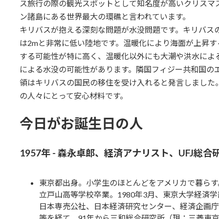
ス旅行の際の観光スポットとして知名度が高いクリスマ
ン諸島にある世界最大の環礁と言われています。
キリバスが抱える深刻な問題が水没問題です。キリバス
は2mと非常に低い陸地です。温暖化により海面が上昇す
する可能性が特に高く、温暖化以外にも大潮や洪水によ
による水没の可能性があります。隣国フィジー共和国の
領はキリバスの国民の移住を受け入れると発言しました
の人々にとって安心材料です。
今日がお誕生日の人
1957年 - 森永卓郎、経済アナリスト、UFJ総
東京都出身。小学生のほとんどをアメリカで暮らす
立戸山高等学校卒業。1980年3月、東京大学経済
日本専売公社、日本経済研究センター、経済企画庁
等を経て、91年から三和総合研究所（現：三菱東