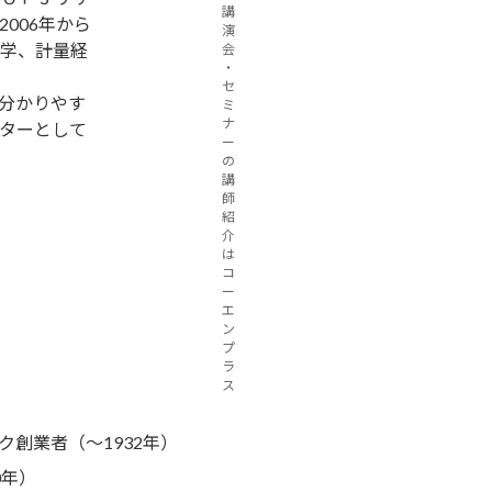
講
006年から
演
学、計量経
会
・
セ
分かりやす
ミ
ナ
ターとして
ー
の
講
師
紹
介
は
コ
ー
エ
ン
プ
ラ
ス
ク創業者（～1932年）
0年）