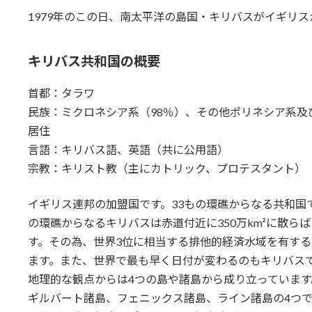
1979年のこの日、南太平洋の島国・キリバスがイギリ
キリバス共和国
の概要
首都：タラワ
民族：ミクロネシア系（98％）、その他ポリネシア系及
居住
言語：キリバス語、英語（共に公用語）
宗教：キリスト教（主にカトリック、プロテスタント）
イギリス連邦の加盟国です。33もの環礁からなる共和国
の環礁からなるキリバスは赤道付近に350万km²に散ら
す。その為、世界3位に相当する排他的経済水域を有す
ます。また、世界で最も早く日付が変わるのもキリバス
地理的な観点からは4つの島や諸島から成り立っています
ギルバート諸島、フェニックス諸島、ライン諸島の4つ