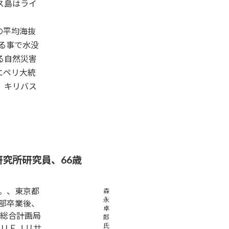
ス島はライ
の平均海抜
る事で水没
る自然災害
エペリ大統
。キリバス
合研究所研究員、66歳
。、東京都
森
永
学部卒業後、
卓
総合計画局
郎
氏
京ＵＦＪリサ