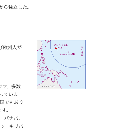
スから独立した。
び欧州人が
です。多数
ばっていま
る国でもあり
です。
。バナバ、
です。キリバ