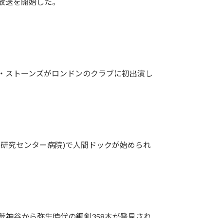
本放送を開始した。
グ・ストーンズがロンドンのクラブに初出演し
療研究センター病院)で人間ドックが始められ
荒神谷から弥生時代の銅剣358本が発見され