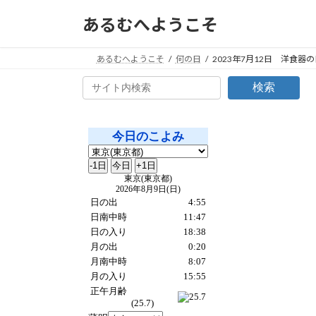
コ
ナ
あるむへようこそ
ン
ビ
テ
ゲ
ン
ー
あるむへようこそ
何の日
2023年7月12日 洋食器の
ツ
シ
検索
へ
ョ
ス
ン
キ
に
ッ
移
プ
動