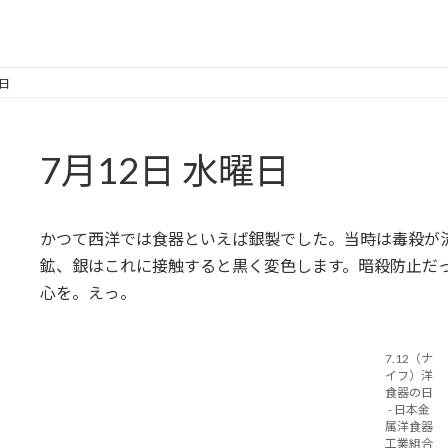
日
7月12日 水曜日
かつて西洋では食器といえば銀製でした。当時は毒殺が
鉱、銀はこれに接触すると黒く変色します。暗殺防止だ
心を。えっ。
7.12（ナ
イフ）洋
食器の日
- 日本金
属洋食器
工業組合