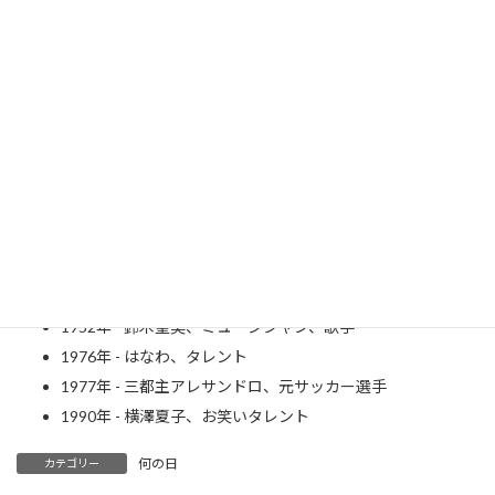
間寛平さん
Wikipedia
1937年 - 緒形拳、俳優（~ 2008年）
1952年 - 松坂慶子、女優
1952年 - 鈴木聖美、ミュージシャン、歌手
1976年 - はなわ、タレント
1977年 - 三都主アレサンドロ、元サッカー選手
1990年 - 横澤夏子、お笑いタレント
何の日
カテゴリー