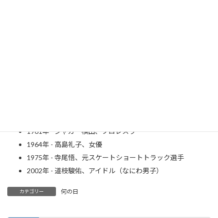
坂村健 氏
坂村健教授のオープンIoT論「課題は日本の“意識改革”だ」｜BUSINESS NETWORK
1562年 - 加藤清正、武将（～1611年）
1734年 - 上田秋成、戯作者（～1809年）
1806年 - フェルディナント・バイエル、作曲家、ピアニスト
（～1863年）
1829年 - 津田真道、政治家（～1903年）
1912年 - 喜屋武眞榮、政治家（～1997年）
1944年 - 中村紘子、ピアニスト（～2016年）
1961年 - ジャガー横田、プロレスラー
1964年 - 高島礼子、女優
1975年 - 寺尾悟、元スケートショートトラック選手
2002年 - 道枝駿佑、アイドル（なにわ男子）
何の日
カテゴリー