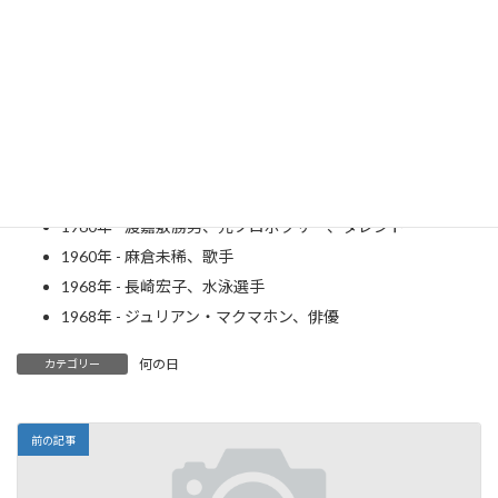
家（～1895年）
1887年 - 山本有三、小説家（～1974年）
1916年 - 鶴岡一人、元プロ野球選手、監督（～2000年）
1924年 - 塩田丸男、作家、評論家
1930年 - 高島忠夫、俳優（～2019年）
1948年 - かわぐちかいじ、漫画家
1949年 - 勝野洋、俳優
1960年 - 渡嘉敷勝男、元プロボクサー、タレント
1960年 - 麻倉未稀、歌手
1968年 - 長崎宏子、水泳選手
1968年 - ジュリアン・マクマホン、俳優
何の日
カテゴリー
前の記事