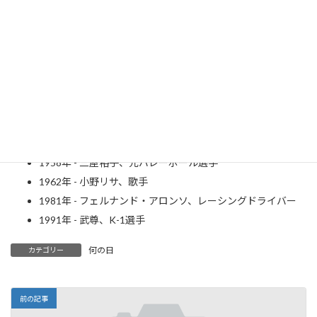
1935年 - ペーター・シュライアー、テノール歌手、指揮者
（+ 2019年）
1947年 - せんだみつお、タレント
1947年 - 安奈淳、女優
1948年 - 山田久志、元プロ野球選手、監督
1954年 - 秋吉久美子、女優
1954年 - 志位和夫、政治家
1957年 - 岸田文雄、政治家、第100・101代内閣総理大臣
1958年 - 三屋裕子、元バレーボール選手
1962年 - 小野リサ、歌手
1981年 - フェルナンド・アロンソ、レーシングドライバー
1991年 - 武尊、K-1選手
何の日
カテゴリー
前の記事