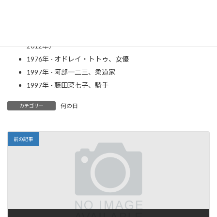
1941年 - 石橋蓮司、俳優
1944年 - 佐藤蛾次郎、俳優（～2022年）
1963年 - ホイットニー・ヒューストン、歌手、女優（～
2012年）
1976年 - オドレイ・トトゥ、女優
1997年 - 阿部一二三、柔道家
1997年 - 藤田菜七子、騎手
何の日
カテゴリー
前の記事