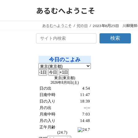
コ
ナ
あるむへようこそ
ン
ビ
テ
ゲ
ン
ー
あるむへようこそ
何の日
2023年8月25日 川柳発
ツ
シ
検索
へ
ョ
ス
ン
キ
に
ッ
移
プ
動