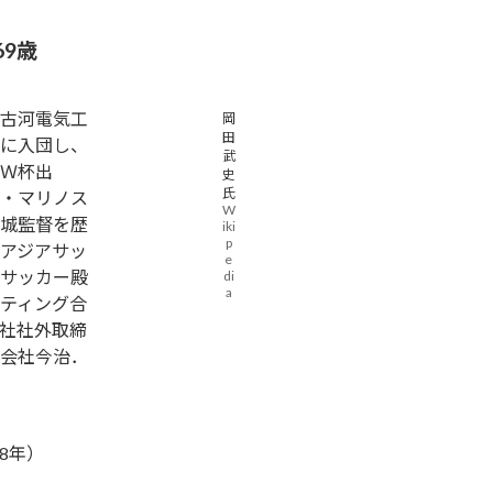
69歳
古河電気工
岡
田
に入団し、
武
Ｗ杯出
史
氏
・マリノス
W
城監督を歴
iki
p
アジアサッ
e
サッカー殿
di
a
ティング合
社社外取締
会社今治．
8年）