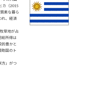
カ（2015
は質素な暮ら
われ、経済
と牧草地が占
民総所得は
較的豊かと
援助国のト
東方」がつ