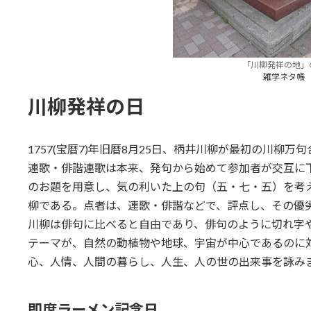
「川柳発祥の地」
雑学ネタ帳
川柳発祥の日
1757(宝暦7)年旧暦8月25日、柄井川柳が最初の川柳
連歌・俳諧連歌は本来、発句から始めて参加者が交互に
のお題を用意し、気の利いた上の句（五・七・五）を考
柳である。点者は、連歌・俳諧などで、評点し、その優
川柳は俳句に比べると自由であり、俳句のように切れ字
テーマが、自然の動植物や地球、宇宙が中心であるのに
心、人情、人間の暮らし、人生、人の世の出来事を詠み
即席ラーメン記念日