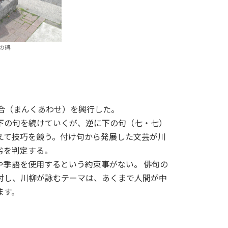
の碑
万句合（まんくあわせ）を興行した。
下の句を続けていくが、逆に下の句（七・七）
えて技巧を競う。付け句から発展した文芸が川
劣を判定する。
や季語を使用するという約束事がない。 俳句の
対し、川柳が詠むテーマは、あくまで人間が中
ます。