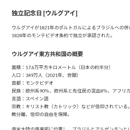
独立記念日 [ウルグアイ]
ウルグアイが1821年のポルトガルによるブラジルへの併
1828年のモンテビデオ条約で独立が承認された。
ウルグアイ東方共和国
の概要
面積：17.6万平方キロメートル（日本の約半分）
人口：349万人（2021年、世銀）
首都：モンテビデオ
民族：欧州系90％、欧州系と先住民の混血8％、アフリカ
言語：スペイン語
宗教：キリスト教（カトリック）などが信仰されている
教分離、信仰の自由を保障。
南米大陸の南東部に位置し、ブラジルとアルゼンチンと