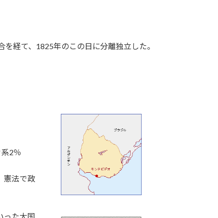
合を経て、1825年のこの日に分離独立した。
系2％
。憲法で政
いった大国