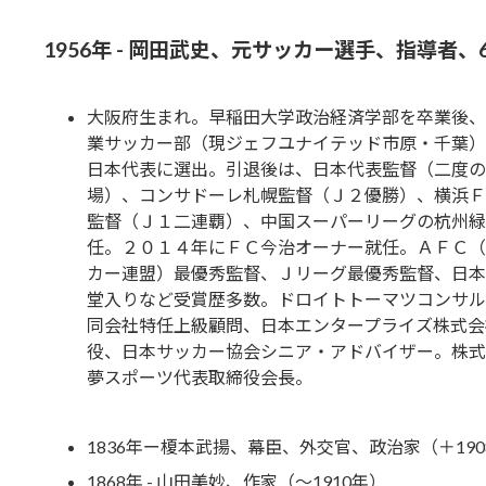
1956年 - 岡田武史、元サッカー選手、指導者、
大阪府生まれ。早稲田大学政治経済学部を卒業後、
業サッカー部（現ジェフユナイテッド市原・千葉）
日本代表に選出。引退後は、日本代表監督（二度の
場）、コンサドーレ札幌監督（Ｊ２優勝）、横浜Ｆ
監督（Ｊ１二連覇）、中国スーパーリーグの杭州緑
任。２０１４年にＦＣ今治オーナー就任。ＡＦＣ（
カー連盟）最優秀監督、Ｊリーグ最優秀監督、日本
堂入りなど受賞歴多数。ドロイトトーマツコンサル
同会社特任上級顧問、日本エンタープライズ株式会
役、日本サッカー協会シニア・アドバイザー。株式
夢スポーツ代表取締役会長。
1836年ー榎本武揚、幕臣、外交官、政治家（＋190
1868年 - 山田美妙、作家（～1910年）