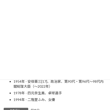
1622年（元和8年8月16日） - 山鹿素行、儒学者（～1685
年）
1842年（天保13年8月17日） - 林有造、政治家（～1921
年）
1866年 - ハーバート・ジョージ・ウェルズ、SF作家（～
1946年）
1924年 - ヘルマン・ブール、登山家（～1957年）
1943年 - ジェリー・ブラッカイマー、俳優・映画プロデュ
ーサー
1947年 - 菅原進、歌手（ビリーバンバン）
1947年 - スティーヴン・キング、ホラー小説作家
1949年 - 松田優作、俳優（～1989年）（注：戸籍上は1950
年同日生）
1954年 - 安倍晋三[17]、政治家、第90代・第96代〜98代内
閣総理大臣（～2022年）
1978年 - 四元奈生美、卓球選手
1994年 - 二階堂ふみ、女優
カテゴリー