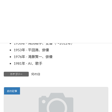
1868年（明治元年9月18日） - 横山大観、日本画家（～
1958年）
1890年 - 岸田國士、劇作家、小説家（～1954年）
1906年 - ルキノ・ヴィスコンティ、映画監督（～1976年）
1913年 - バート・ランカスター、俳優（～1994年）
1923年 - 三橋達也、俳優（～2004年）
1936年 - 馬渕晴子、女優（～2012年）
1953年 - 平田満、俳優
1976年 - 滝藤賢一、俳優
1981年 - AI、歌手
何の日
カテゴリー
前の記事