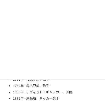
（～ 1916年）
1930年 - ハナ肇、俳優、コメディアン、ドラマー（～ 1993
年）
1932年 - 広岡達朗、元プロ野球選手、元プロ野球監督、元
GM
1945年 - ミア・ファロー、女優
1950年 - 伊集院静、小説家（～ 2023年）
1951年 - 名高達男、俳優
1952年 - 真野響子、女優
1957年 - ラモス瑠偉、元プロサッカー選手、サッカー指導
者
1979年 - 春日俊彰、お笑い芸人（オードリー）
1979年 - チャン・ツィイー、女優
1981年 - 知念里奈、歌手
1982年 - 鈴木亜美、歌手
1985年 - デヴィッド・ギャラガー、俳優
1993年 - 遠藤航、サッカー選手