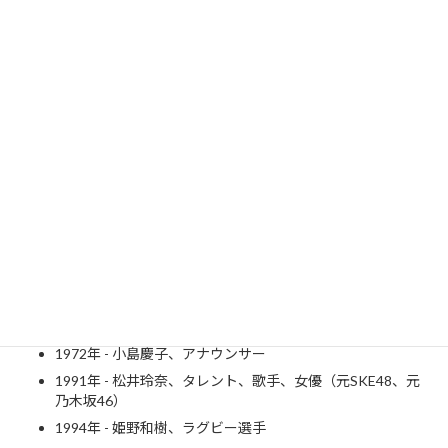
栞
里
さ
ん
映
画
.c
o
m
1887年 - 山本有三、小説家（～ 1974年）
1916年 - 鶴岡一人、元プロ野球選手、監督（～ 2000年）
1930年 - 高島忠夫、俳優（～ 2019年）
1948年 - かわぐちかいじ、漫画家
1949年 - 勝野洋、俳優
1960年 - 渡嘉敷勝男、元プロボクサー、タレント
1968年 - 長崎宏子、水泳選手
1972年 - 小島慶子、アナウンサー
1991年 - 松井玲奈、タレント、歌手、女優（元SKE48、元
乃木坂46）
1994年 - 姫野和樹、ラグビー選手