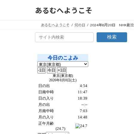
コ
ナ
あるむへようこそ
ン
ビ
テ
ゲ
ン
ー
あるむへようこそ
何の日
2024年8月20日 NHK創
ツ
シ
検索
へ
ョ
ス
ン
キ
に
ッ
移
プ
動