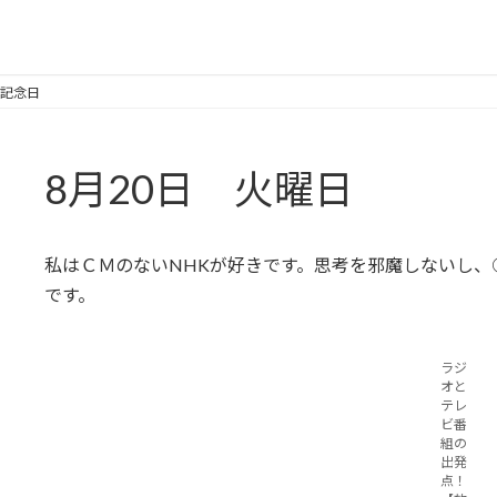
立記念日
8月20日 火曜日
私はＣＭのないNHKが好きです。思考を邪魔しないし、
です。
ラジ
オと
テレ
ビ番
組の
出発
点！