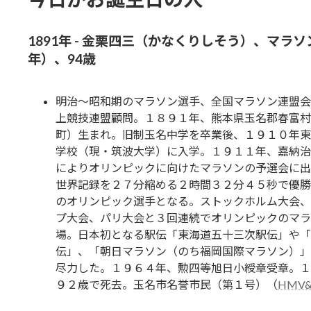
1891年 - 金栗四三（かなくりしそう）、マラ
年）、94歳
明治～昭和期のマラソン選手、全国マラソン連盟会
上競技連盟顧問。１８９１年、熊本県玉名郡春富村
町）生まれ。旧制玉名中学を卒業後、１９１０年東
学校（現・筑波大学）に入学。１９１１年、嘉納治
によりオリンピックに向けたマラソンの予選会に出
世界記録を２７分縮める２時間３２分４５秒で優勝
のオリンピック選手となる。ストックホルム大会、
プ大会、パリ大会と３回連続でオリンピックのマラ
場。日本初となる駅伝「東海道五十三次駅伝」や「
伝」、「朝日マラソン（のち福岡国際マラソン）」
尽力した。１９６４年、勲四等旭日小綬章受章。１
９２歳で死去。玉名市名誉市民（第１号）（
HMV&