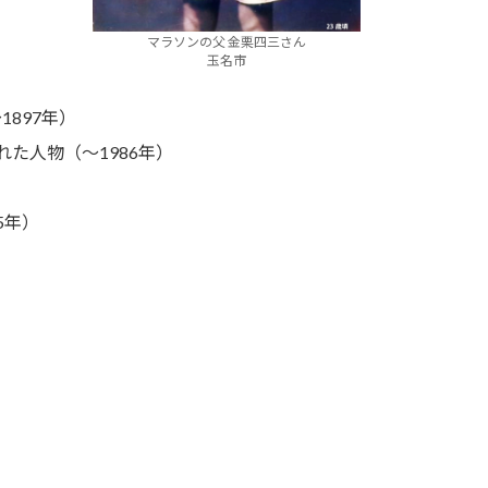
マラソンの父 金栗四三さん
玉名市
1897年）
された人物（～1986年）
5年）