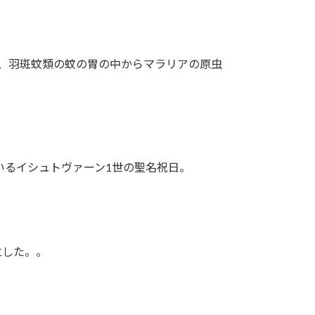
が、羽斑蚊類の蚊の胃の中からマラリアの原虫
いるイシュトヴァーン1世の聖名祝日。
立した。。