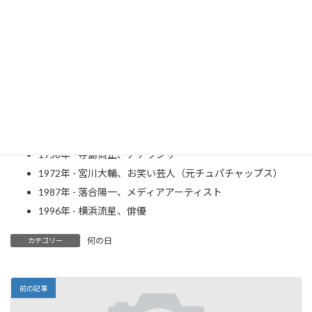
ル初代首相（～2015年）
1925年 - B.B.キング、ブルースギタリスト（～2015年[19]）
1927年 - 緒方貞子、元国連難民高等弁務官（～2019年
[20]）
1927年 - ピーター・フォーク、俳優（～2011年）
1932年 - ジョージ・チャキリス、俳優
1940年 - 三上真一郎、俳優（～2018年[22]）
1952年 - ミッキー・ローク、俳優、プロボクサー
1958年 - 寺島尚正、アナウンサー
1972年 - 宮川大輔、お笑い芸人（元チュパチャップス）
1987年 - 落合陽一、メディアアーティスト
1996年 - 横浜流星、俳優
何の日
カテゴリー
前の記事