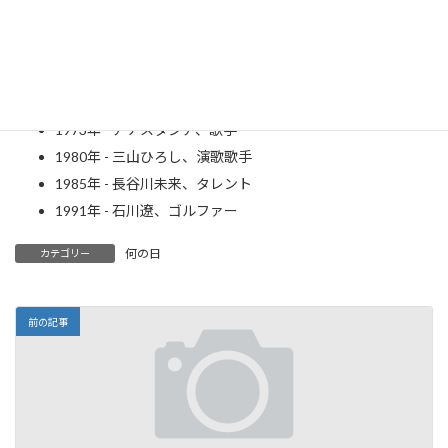
1944年 - ラインホルト・メスナー、登山家
1947年 - ちあきなおみ、元歌手
1948年 - 小宮山洋子、政治家、元アナウンサー
1963年 - 蝶野正洋、プロレスラー
1973年 - アナスタシア、歌手
1980年 - 三山ひろし、演歌歌手
1985年 - 長谷川未来、タレント
1991年 - 石川遼、ゴルファー
何の日
カテゴリー
前の記事