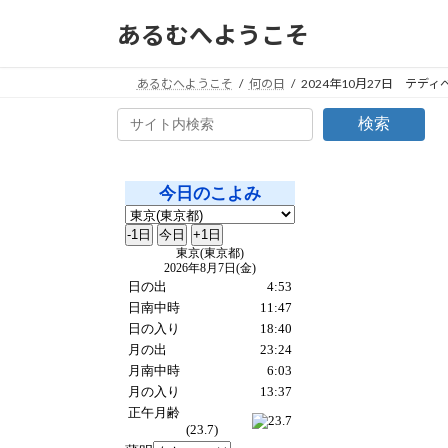
コ
ナ
あるむへようこそ
ン
ビ
テ
ゲ
ン
ー
あるむへようこそ
何の日
2024年10月27日 テデ
ツ
シ
検索
へ
ョ
ス
ン
キ
に
ッ
移
プ
動