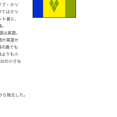
オブ・カリ
けてはカリ
ント島と、
島。
用語は英語。
語が英語か
隣の島でも
島よりも小
32の小さな
から独立した。