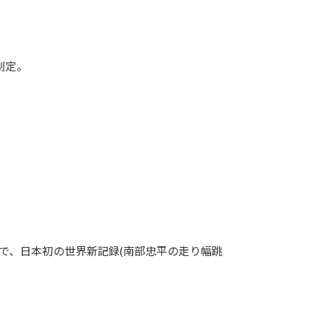
制定。
大会で、日本初の世界新記録(南部忠平の走り幅跳