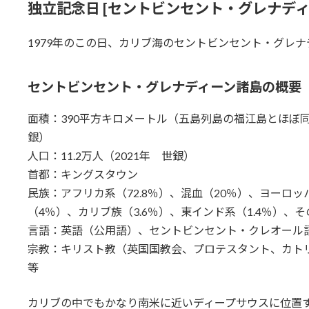
独立記念日 [セントビンセント・グレナディ
1979年のこの日、カリブ海のセントビンセント・グレ
セントビンセント・グレナディーン諸島の概要
面積：390平方キロメートル（五島列島の福江島とほぼ
銀）
人口：11.2万人（2021年 世銀）
首都：キングスタウン
民族：アフリカ系（72.8％）、混血（20％）、ヨーロッ
（4％）、カリブ族（3.6％）、東インド系（1.4％）、そ
言語：英語（公用語）、セントビンセント・クレオール
宗教：キリスト教（英国国教会、プロテスタント、カト
等
カリブの中でもかなり南米に近いディープサウスに位置