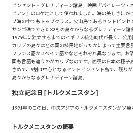
ビンセント・グレナディーン諸島。映画『パイレーツ・
ビアン』のロケ地として使われました。海の美しさにか
ブ海の中でもトップクラス。火山島であるセントビンセ
サンゴ礁でできた32もの島々からなるグレナディーン諸
1979年に独立するまでのイギリス統治時代が長く、公
カリブの島々はどの国の植民地だったかによって主要言
フランス語かスペイン語かなどそれぞれ異なります。お
国も言語も違うのがカリブなのです。面積は日本の種子
さめで、9割は中心となるセントビンセント島で、残りが
島々からなるグレナディーン諸島。
独立記念日 [トルクメニスタン]
1991年のこの日、中央アジアのトルクメニスタンがソ連
トルクメニスタンの概要