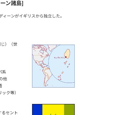
ーン諸島]
ナディーンがイギリスから独立した。
同じ）（世
パ系
の他
語
リック等）
するセント