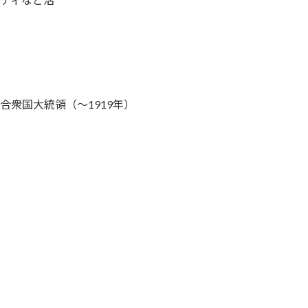
）
）
カ合衆国大統領（～1919年）
）