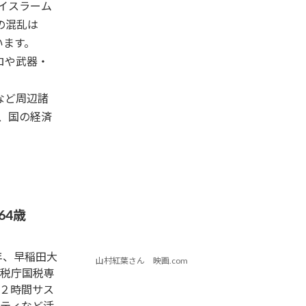
とイスラーム
の混乱は
います。
ロや武器・
など周辺諸
め、国の経済
64歳
年、早稲田大
山村紅葉さん 映画.com
税庁国税専
２時間サス
ティなど活