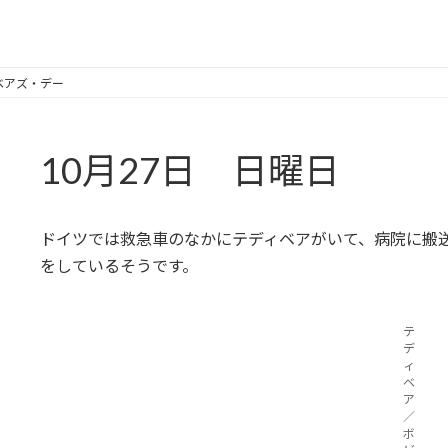
ィベアズ・デー
10月27日 日曜日
ドイツでは救急車のなかにテディベアがいて、病院に搬
をしているそうです。
テ
デ
ィ
ベ
ア
／
ボ