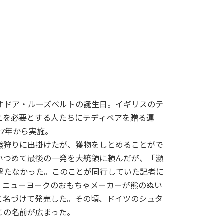
オドア・ルーズベルトの誕生日。イギリスのテ
えを必要とする人たちにテディベアを贈る運
7年から実施。
ある熊狩りに出掛けたが、獲物をしとめることがで
いつめて最後の一発を大統領に頼んだが、「瀕
撃たなかった。このことが同行していた記者に
、ニューヨークのおもちゃメーカーが熊のぬい
と名づけて発売した。その頃、ドイツのシュタ
この名前が広まった。