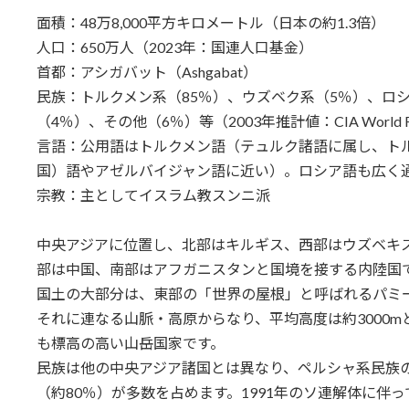
面積：48万8,000平方キロメートル（日本の約1.3倍）
人口：650万人（2023年：国連人口基金）
首都：アシガバット（Ashgabat）
民族：トルクメン系（85％）、ウズベク系（5％）、ロ
（4％）、その他（6％）等（2003年推計値：CIA World Fa
言語：公用語はトルクメン語（テュルク諸語に属し、ト
国）語やアゼルバイジャン語に近い）。ロシア語も広く
宗教：主としてイスラム教スンニ派
中央アジアに位置し、北部はキルギス、西部はウズベキ
部は中国、南部はアフガニスタンと国境を接する内陸国
国土の大部分は、東部の「世界の屋根」と呼ばれるパミ
それに連なる山脈・高原からなり、平均高度は約3000m
も標高の高い山岳国家です。
民族は他の中央アジア諸国とは異なり、ペルシャ系民族
（約80％）が多数を占めます。1991年のソ連解体に伴