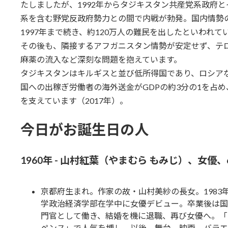
たしましたが、1992年からタジキスタン共産党系政府
系を含む野党反政府勢力との間で内戦が勃発。国内情勢
1997年まで続き、約120万人の難民を出したといわれて
その後も、隣接するアフガニスタン情勢が安定せず、テ
麻薬の流入など深刻な問題を抱えています。
タジキスタンはキルギスと並び低所得国であり、ロシア
国への出稼ぎ労働者の海外送金がGDPの約3分の1を占
を支えています（2017年）。
今日がお誕生日の人
1960年 - 山村紅葉（やまむら もみじ）、女優、
京都府生まれ。作家の故・山村美紗の長女。1983
学政治経済学部在学中に女優デビュー。卒業後は国
門官として働き、結婚を機に退職、再び女優へ。「
ペンス」で人気を博し、以後、舞台、映画、バラエ