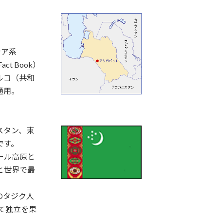
シア系
ct Book）
ルコ（共和
通用。
スタン、東
です。
ール高原と
と世界で最
のタジク人
って独立を果