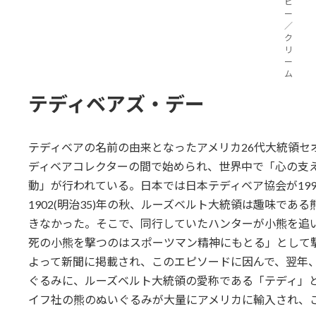
ビ
ー
／
ク
リ
ー
ム
テディベアズ・デー
テディベアの名前の由来となったアメリカ26代大統領セ
ディベアコレクターの間で始められ、世界中で「心の支
動」が行われている。日本では日本テディベア協会が199
1902(明治35)年の秋、ルーズベルト大統領は趣味で
きなかった。そこで、同行していたハンターが小熊を追
死の小熊を撃つのはスポーツマン精神にもとる」として
よって新聞に掲載され、このエピソードに因んで、翌年
ぐるみに、ルーズベルト大統領の愛称である「テディ」
イフ社の熊のぬいぐるみが大量にアメリカに輸入され、