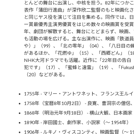
とんどの舞台に出演し、中核を担う。82年につか
表作「蒲田行進曲」が深作欣二監督のもと映画化さ
と同じヤス役を演じて注目を集める。同作では、日
ー賞最優秀主演男優賞をはじめ数々の映画賞を受賞
年、劇団が解散すると、舞台にとどまらず、映画、
も活動の場を広げる。主な出演作に、映画「鉄道員
や）」（99）、「北の零年」（04）、「八日目の蝉
があるほか、「花燃ゆ」（15）、「西郷どん」（1
NHK大河ドラマでも活躍。近作に「22年目の告白
犯です」（17）、「蜜蜂と遠雷」（19）、「Fukushi
（20）などがある。
1755年 - マリー・アントワネット、フランス王ルイ1
1758年（宝暦8年10月2日） - 良寛、曹洞宗の僧侶、
1868年（明治元年9月18日） - 横山大観、日本画家（
1890年 - 岸田國士、劇作家、小説家（～ 1954年）
1906年 - ルキノ・ヴィスコンティ、映画監督（～ 1