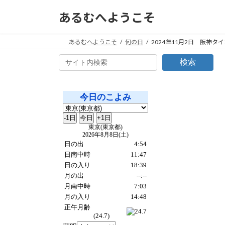
コ
ナ
あるむへようこそ
ン
ビ
テ
ゲ
ン
ー
あるむへようこそ
何の日
2024年11月2日 阪神タ
ツ
シ
検索
へ
ョ
ス
ン
キ
に
ッ
移
プ
動