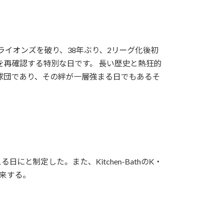
ライオンズを破り、38年ぶり、2リーグ化後初
再確認する特別な日です。 長い歴史と熱狂的
球団であり、その絆が一層強まる日でもあるそ
にと制定した。また、Kitchen-BathのK・
由来する。