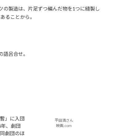
イツの製造は、片足ずつ編んだ物を1つに縫製し
であることから。
」の語呂合せ。
暫」に入団
平田満さん
4年、劇団
映画.com
同劇団のほ