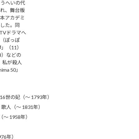
こうへいの代
れ、舞台版
本アカデミ
した。同
TVドラマへ
（ぽっぽ
」（11）
8）などの
 私が殺人
ma 50」
6世の妃（～ 1793年）
歌人（～ 1831年）
～ 1958年）
976年）