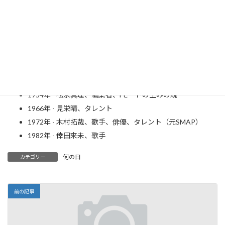
1896年 - 岸信介、政治家、第56・57代内閣総理大臣（～
1987年）
1906年 - 滝沢修、俳優、演出家（～2000年）
1913年 - ロン・ノル、政治家（～1985年）
1946年 - 大原麗子、女優（～2009年）
1946年 - 由紀さおり、歌手
1951年 - 伊勢正三、歌手、かぐや姫・風メンバー
1954年 - 松永真理、編集者、iモードの生みの親
1966年 - 見栄晴、タレント
1972年 - 木村拓哉、歌手、俳優、タレント（元SMAP）
1982年 - 倖田來未、歌手
何の日
カテゴリー
前の記事