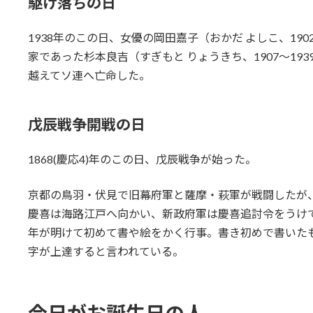
駆け落ちの日
1938年のこの日、女優の岡田嘉子（おかだ よしこ、19
家であった杉本良吉（すぎもと りょうきち、1907～1
越えてソ連へ亡命した。
戊辰戦争開戦の日
1868(慶応4)年のこの日、戊辰戦争が始った。
京都の鳥羽・伏見で旧幕府軍と薩摩・萩軍が戦闘したが
慶喜は海路江戸へ向かい、新政府軍は慶喜追討令をうけ
年が明けて初めて書や絵をかく行事。書き初めで書いた
字が上達すると言われている。