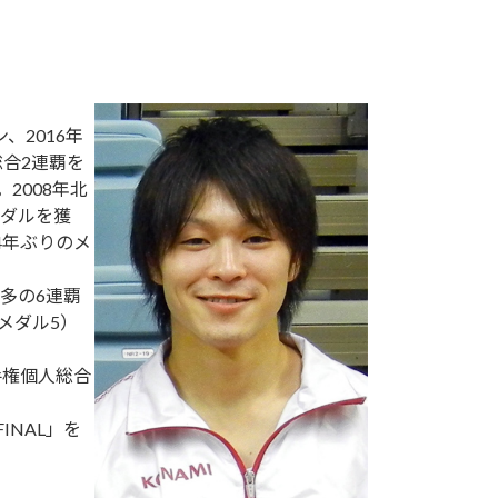
、2016年
総合2連覇を
2008年北
ダルを獲
4年ぶりのメ
。
多の6連覇
メダル5）
手権個人総合
FINAL」を