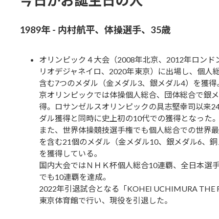
今日がお誕生日の人
1989年 - 内村航平、体操選手、35歳
オリンピック４大会（2008年北京、2012年ロンドン
リオデジャネイロ、2020年東京）に出場し、個人
含む7つのメダル（金メダル3、銀メダル4）を獲得。
京オリンピックでは体操個人総合、団体総合で銀メ
得。ロサンゼルスオリンピックの具志堅幸司以来2
ダル獲得と同時に史上初の10代での獲得となった
また、世界体操競技選手権でも個人総合での世界最
を含む21個のメダル（金メダル10、銀メダル6、銅
を獲得している。
国内大会ではＮＨＫ杯個人総合10連覇、全日本選
でも10連覇を達成。
2022年引退試合となる「KOHEI UCHIMURA THE 
東京体育館で行い、現役を引退した。