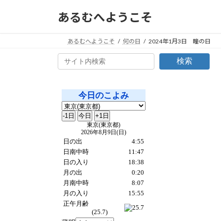
コ
ナ
あるむへようこそ
ン
ビ
テ
ゲ
ン
ー
あるむへようこそ
何の日
2024年1月3日 瞳の日
ツ
シ
検索
へ
ョ
ス
ン
キ
に
ッ
移
プ
動