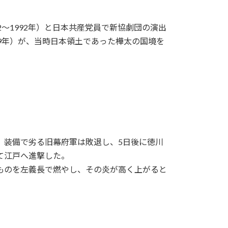
02～1992年）と日本共産党員で新協劇団の演出
939年）が、当時日本領土であった樺太の国境を
、装備で劣る旧幕府軍は敗退し、5日後に徳川
て江戸へ進撃した。
ものを左義長で燃やし、その炎が高く上がると