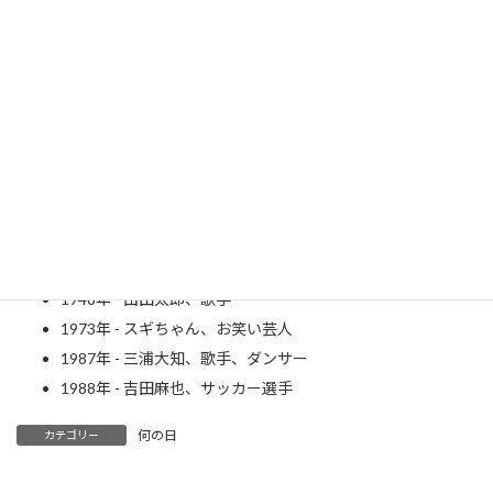
高嶋ちさ子さん
公式YouTubeチャンネル
1879年 - 瀧廉太郎、作曲家（～ 1903年）
1885年 - 若山牧水、歌人（～ 1928年）
1948年 - 山田太郎、歌手
1973年 - スギちゃん、お笑い芸人
1987年 - 三浦大知、歌手、ダンサー
1988年 - 吉田麻也、サッカー選手
何の日
カテゴリー