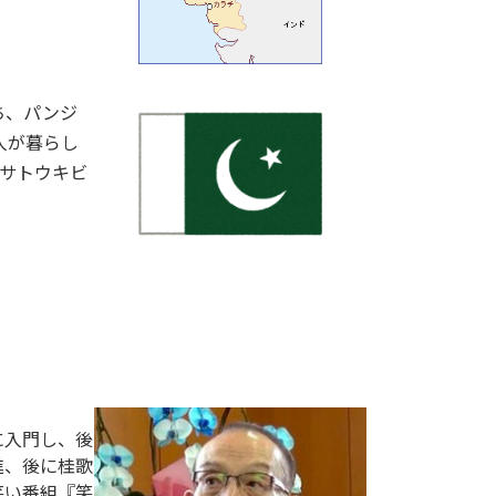
ち、パンジ
人が暮らし
、サトウキビ
に入門し、後
進、後に桂歌
笑い番組『笑