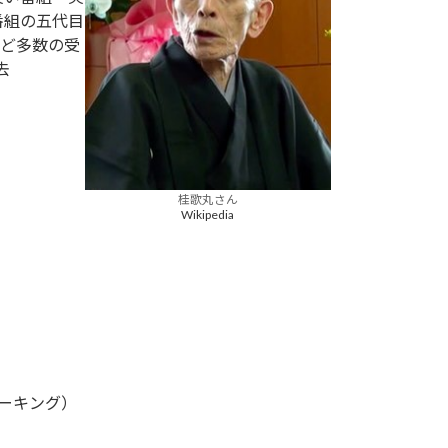
番組の五代目
ど多数の受
去
桂歌丸さん
Wikipedia
ォーキング）