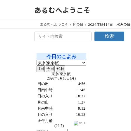
コ
ナ
あるむへようこそ
ン
ビ
テ
ゲ
ン
ー
あるむへようこそ
何の日
2024年8月14日 水泳の日
ツ
シ
検索
へ
ョ
ス
ン
キ
に
ッ
移
プ
動