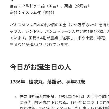
言語：ウルドゥー語（国語）、英語（公用語）
宗教：イスラム教（国教）
パキスタンは日本の約2倍の国土（79.6万平方km）を持
ャブ人、シンド人、パシュトゥーン人など約1億6,000万
ています。国民の4割が農業に従事し、米や小麦、綿花
生産などが盛んに行われています。
今日がお誕生日の人
1936年 - 桂歌丸、落語家、享年81歳
神奈川県横浜市出身。1951年に五代目古今亭今輔
に四代目桂米丸門下となる。1954年に二ツ目に昇
丸と改名。1966年にスタートした日本テレビ系お