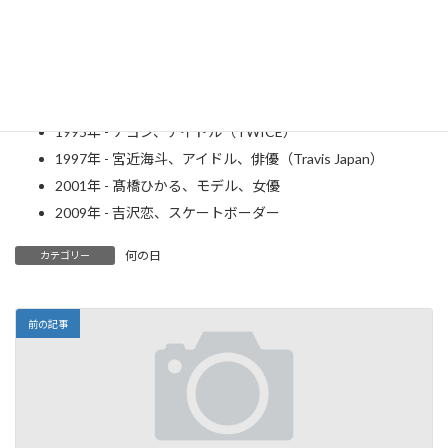
1959年 - 石井竜也、歌手
1967年 - 緒形直人、俳優
1973年 - ボブ・サップ、格闘家
1983年 - 今井絵理子、歌手（SPEED）、政治家
1995年 - ナヨン、アイドル（TWICE）
1997年 - 宮近海斗、アイドル、俳優（Travis Japan）
2001年 - 髙橋ひかる、モデル、女優
2009年 - 吉沢恋、スケートボーダー
何の日
カテゴリー
前の記事