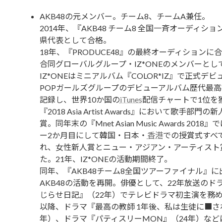
AKB48の元メンバー。チーム8、チームA兼任。
2014年、『AKB48 チーム8 全国一斉オーディシ
県代表として合格。
18年、『PRODUCE48』の最終オーディションに
合同グローバルグループ・IZ*ONEのメンバーとし
IZ*ONEはミニアルバム『COLOR*IZ』で正式デビ
POPガールズグループのデビューアルバム歴代最
記録し、世界10か国の
iTunes
配信チャートで1位を
『2018 Asia Artist Awards』において歌手部門
賞。同年末の『Mnet Asian Music Awards 201
ー2か月目にして韓国・日本・
香港
での授賞式すべ
れ、女性新人賞とニュー・アジアン・アーティスト
た。21年、IZ*ONEの活動期間終了。
同年、『AKB48チーム8全国ツアーファイナル』に
AKB48の活動を再開。俳優として、22年放送のド
じらせ日記』（22年）でテレビドラマ初主演を務
以降、ドラマ『最高の教師 1年後、私は生徒に■さ
年）、ドラマ『パティスリーMON』（24年）など