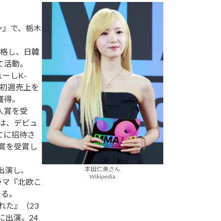
ョン』で、栃木
合格し、日韓
て活動。
ューしK-
高初週売上を
獲得。
の新人賞を受
8』では、デビュ
てに招待さ
賞を受賞し
出演し、
本田仁美さん
Wikipedia
ラマ『北欧こ
める。
れた』（23
に出演。24