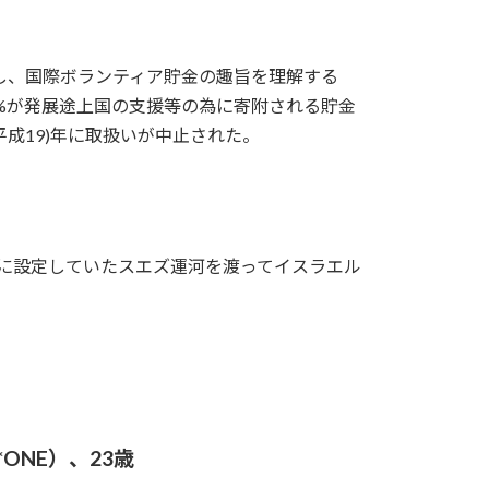
し、国際ボランティア貯金の趣旨を理解する
%が発展途上国の支援等の為に寄附される貯金
(平成19)年に取扱いが中止された。
線に設定していたスエズ運河を渡ってイスラエル
*ONE）、23歳