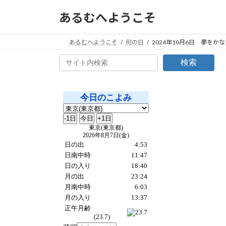
コ
ナ
あるむへようこそ
ン
ビ
テ
ゲ
ン
ー
あるむへようこそ
何の日
2024年10月6日 夢をか
ツ
シ
検索
へ
ョ
ス
ン
キ
に
ッ
移
プ
動