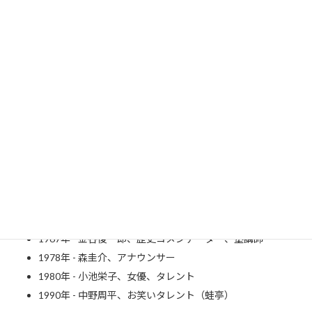
YOSHIKIさん
Wikipedia
1946年 - 猪瀬直樹、ノンフィクション作家、第18代東京都
知事
1967年 - 金谷俊一郎、歴史コメンテーター、塾講師
1978年 - 森圭介、アナウンサー
1980年 - 小池栄子、女優、タレント
1990年 - 中野周平、お笑いタレント（蛙亭）