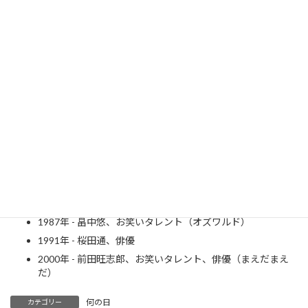
羽生結弦さん
Wikipedia
1878年 - 与謝野晶子、作家、歌人、女性解放思想家、フェ
ミニスト（～1942年）
1954年 - 古舘伊知郎、フリーアナウンサー、キャスター
1965年 - 香川照之、俳優
1974年 - いしだ壱成、俳優
1975年 - 鈴木拓、お笑いタレント（ドランクドラゴン）プ
ロレスラー
1983年 - 宮本笑里、ヴァイオリニスト
1987年 - 畠中悠、お笑いタレント（オズワルド）
1991年 - 桜田通、俳優
2000年 - 前田旺志郎、お笑いタレント、俳優（まえだまえ
だ）
何の日
カテゴリー