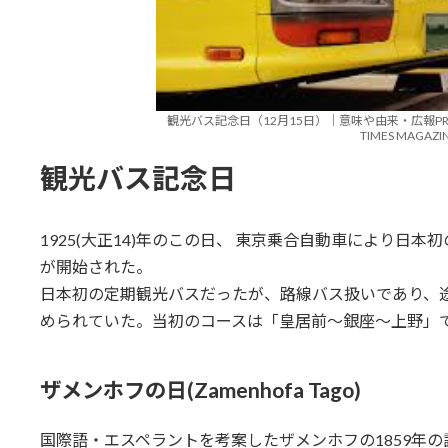
観光バス記念日（12月15日）｜意味や由来・広報PR
TIMES MAGAZI
観光バス記念日
1925(大正14)年のこの日、 東京乗合自動車により日
が開始された。
日本初の定期観光バスだったが、路線バス扱いであり、
められていた。当初のコースは「皇居前～銀座～上野」
ザメンホフの日(Zamenhofa Tago)
国際語・エスペラントを考案したザメンホフの1859年の