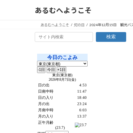
コ
ナ
あるむへようこそ
ン
ビ
テ
ゲ
ン
ー
あるむへようこそ
何の日
2024年12月15日 観光
ツ
シ
検索
へ
ョ
ス
ン
キ
に
ッ
移
プ
動