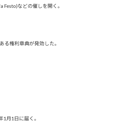
 Festo)などの催しを開く。
である権利章典が発効した。
年1月1日に届く。