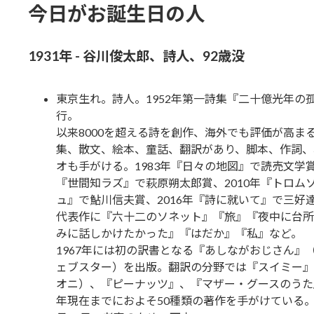
今日がお誕生日の人
1931年 - 谷川俊太郎、詩人、92歳没
東京生れ。詩人。1952年第一詩集『二十億光年の
行。
以来8000を超える詩を創作、海外でも評価が高ま
集、散文、絵本、童話、翻訳があり、脚本、作詞、
オも手がける。1983年『日々の地図』で読売文学賞
『世間知ラズ』で萩原朔太郎賞、2010年『トロム
ュ』で鮎川信夫賞、2016年『詩に就いて』で三好
代表作に『六十二のソネット』『旅』『夜中に台所
みに話しかけたかった』『はだか』『私』など。
1967年には初の訳書となる『あしながおじさん』
ェブスター）を出版。翻訳の分野では『スイミー』
オニ）、『ピーナッツ』、『マザー・グースのうた』
年現在までにおよそ50種類の著作を手がけている。2