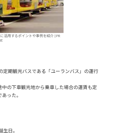
に活用するポイントや事例を紹介 | PR
NE
本初の定期観光バスである「ユーランバス」の運行
途中の下車観光地から乗車した場合の運賃も定
であった。
誕生日。