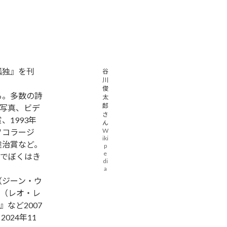
孤独』を刊
谷
川
俊
る。多数の詩
太
郎
写真、ビデ
さ
、1993年
ん
W
ソコラージ
iki
達治賞など。
p
e
でぼくはき
di
a
（ジーン・ウ
（レオ・レ
など2007
024年11