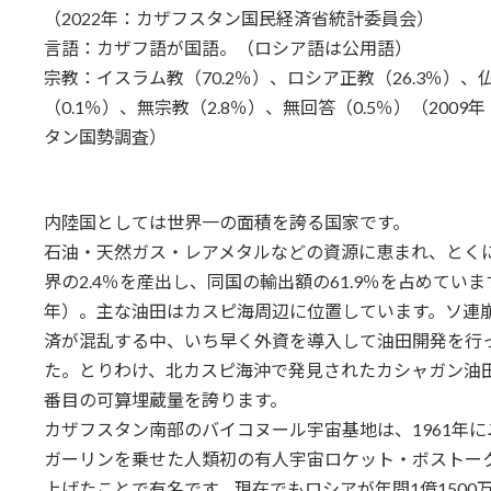
（2022年：カザフスタン国民経済省統計委員会）
言語：カザフ語が国語。（ロシア語は公用語）
宗教：イスラム教（70.2％）、ロシア正教（26.3％）、
（0.1％）、無宗教（2.8％）、無回答（0.5％）（2009
タン国勢調査）
内陸国としては世界一の面積を誇る国家です。
石油・天然ガス・レアメタルなどの資源に恵まれ、とく
界の2.4％を産出し、同国の輸出額の61.9％を占めています
年）。主な油田はカスピ海周辺に位置しています。ソ連
済が混乱する中、いち早く外資を導入して油田開発を行
た。とりわけ、北カスピ海沖で発見されたカシャガン油
番目の可算埋蔵量を誇ります。
カザフスタン南部のバイコヌール宇宙基地は、1961年
ガーリンを乗せた人類初の有人宇宙ロケット・ボストー
上げたことで有名です。現在でもロシアが年間1億1500