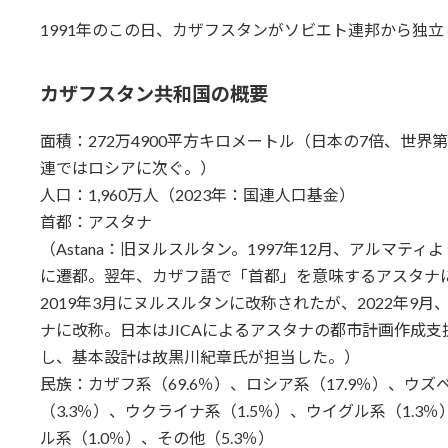
1991年のこの日、カザフスタンがソビエト連邦から独立
カザフスタン共和国の概要
面積：272万4900平方キロメートル（日本の7倍、世界
連ではロシアに次ぐ。）
人口：1,960万人（2023年：国連人口基金）
首都：アスタナ
（Astana：旧ヌルスルタン。1997年12月、アルマティ
に遷都。翌年、カザフ語で「首都」を意味するアスタナ
2019年3月にヌルスルタンに改称されたが、2022年9月
ナに改称。日本はJICAによるアスタナの都市計画作成支
し、基本設計は故黒川紀章氏が担当した。）
民族：カザフ系（69.6％）、ロシア系（17.9％）、ウズ
（3.3％）、ウクライナ系（1.5％）、ウイグル系（1.3
ル系（1.0％）、その他（5.3％）