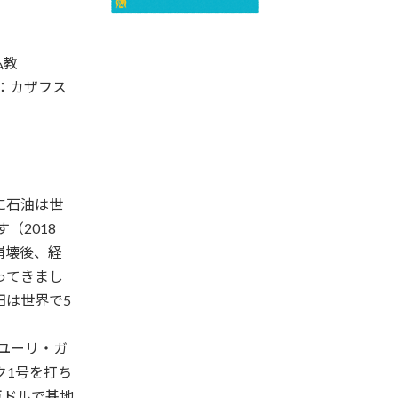
仏教
年：カザフス
に石油は世
（2018
崩壊後、経
ってきまし
田は世界で5
にユーリ・ガ
ク1号を打ち
万ドルで基地