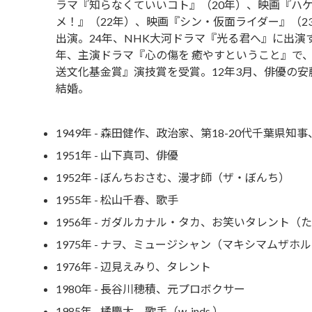
ラマ『知らなくていいコト』（20年）、映画『ハ
メ！』（22年）、映画『シン・仮面ライダー』（2
出演。24年、NHK大河ドラマ『光る君へ』に出演す
年、主演ドラマ『心の傷を 癒やすということ』で、
送文化基金賞』演技賞を受賞。12年3月、俳優の安
結婚。
1949年 - 森田健作、政治家、第18-20代千葉県知
1951年 - 山下真司、俳優
1952年 - ぼんちおさむ、漫才師（ザ・ぼんち）
1955年 - 松山千春、歌手
1956年 - ガダルカナル・タカ、お笑いタレント（
1975年 - ナヲ、ミュージシャン（マキシマムザホ
1976年 - 辺見えみり、タレント
1980年 - 長谷川穂積、元プロボクサー
1985年 - 橘慶太、歌手（w-inds.）