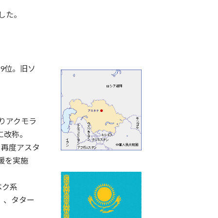
した。
第9位。旧ソ
よりアクモラ
に改称。
、再度アスタ
援を実施
ベク系
％）、タター