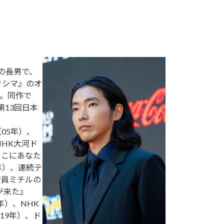
の長男で、
リシマ』のオ
。同作で
第13回日本
05年）、
NHK大河ド
ここにあなた
年）、連続テ
店員ミチルの
が来た』
年）、NHK
19年）、ド