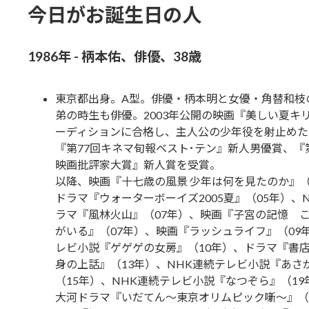
今日がお誕生日の人
1986年 - 柄本佑、俳優、38歳
東京都出身。A型。俳優・柄本明と女優・角替和枝
弟の時生も俳優。2003年公開の映画『美しい夏キ
ーディションに合格し、主人公の少年役を射止めた
『第77回キネマ旬報ベスト･テン』新人男優賞、『
映画批評家大賞』新人賞を受賞。
以降、映画『十七歳の風景 少年は何を見たのか』（
ドラマ『ウォーターボーイズ2005夏』（05年）、
ラマ『風林火山』（07年）、映画『子宮の記憶 
がいる』（07年）、映画『ラッシュライフ』（09
レビ小説『ゲゲゲの女房』（10年）、ドラマ『書
身の上話』（13年）、NHK連続テレビ小説『あさ
（15年）、NHK連続テレビ小説『なつぞら』（19
大河ドラマ『いだてん～東京オリムピック噺～』（