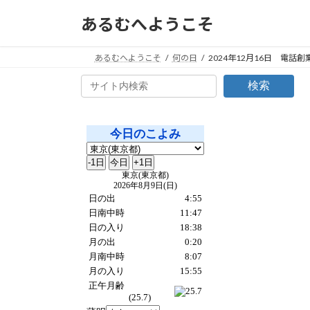
コ
ナ
あるむへようこそ
ン
ビ
テ
ゲ
ン
ー
あるむへようこそ
何の日
2024年12月16日 電話創
ツ
シ
検索
へ
ョ
ス
ン
キ
に
ッ
移
プ
動