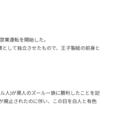
で営業運転を開始した。
業として独立させたもので、王子製紙の前身と
ール人)が黒人のズールー族に勝利したことを記
トが廃止されたのに伴い、この日を白人と有色