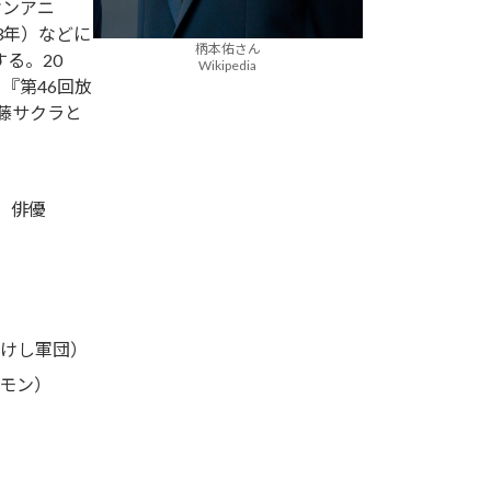
ケンアニ
3年）などに
柄本佑さん
る。20
Wikipedia
『第46回放
藤サクラと
事、俳優
たけし軍団）
ルモン）