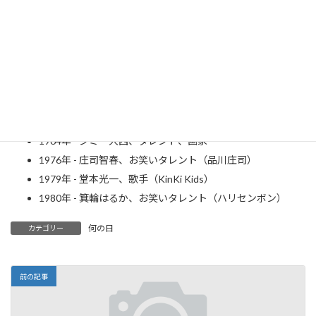
史上最大のONE PIECE 公式グッズショップ ONE PIECE 麦わらストア
1949年 - Mr.マリック、マジシャン ※戸籍上の誕生日。実際
の出生日は
1948年
12月29日
1956年 - 役所広司、俳優 ※戸籍上の誕生日。実際の出生日
は1955年
12月27日
1956年 - 大友康平、歌手
1964年 - ジミー大西、タレント、画家
1976年 - 庄司智春、お笑いタレント（品川庄司）
1979年 - 堂本光一、歌手（KinKi Kids）
1980年 - 箕輪はるか、お笑いタレント（ハリセンボン）
何の日
カテゴリー
前の記事