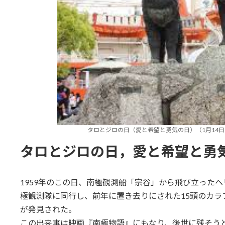
タロとジロの日（愛と希望と勇気の日）（1月14日 記
タロとジロの日，愛と希望と勇
1959年のこの日、南極観測船「宗谷」から飛び立った
極観測隊に同行し、前年に置き去りにされた15頭のカラ
が発見された。
この出来事は映画『南極物語』にもなり、後世に残そう