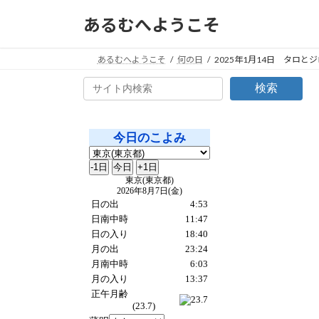
コ
ナ
あるむへようこそ
ン
ビ
テ
ゲ
ン
ー
あるむへようこそ
何の日
2025年1月14日 タロ
ツ
シ
検索
へ
ョ
ス
ン
キ
に
ッ
移
プ
動