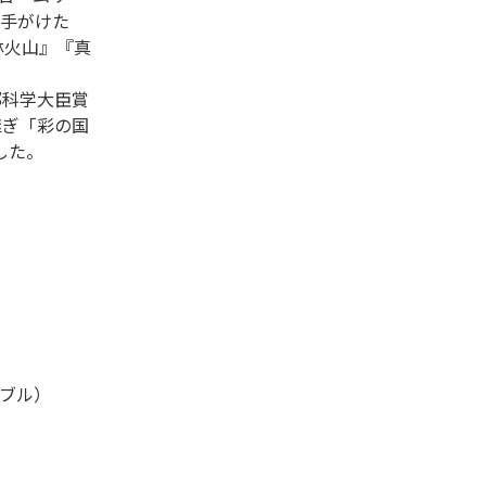
手がけた
林火山』『真
部科学大臣賞
継ぎ「彩の国
した。
ャブル）