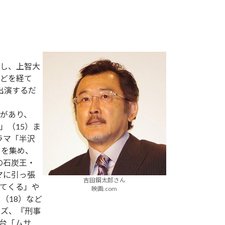
し、上智大
どを経て
出演するだ
があり、
」（15）ま
ラマ「半沢
目を集め、
の石炭王・
マに引っ張
吉田鋼太郎さん
てくる」や
映画.com
（18）など
ーズ、『刑事
台「ムサ