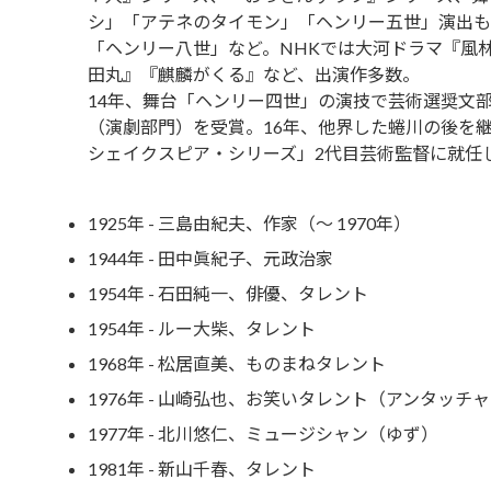
シ」「アテネのタイモン」「ヘンリー五世」演出も
「ヘンリー八世」など。NHKでは大河ドラマ『風
田丸』『麒麟がくる』など、出演作多数。
14年、舞台「ヘンリー四世」の演技で芸術選奨文
（演劇部門）を受賞。16年、他界した蜷川の後を
シェイクスピア・シリーズ」2代目芸術監督に就任
1925年 - 三島由紀夫、作家（～ 1970年）
1944年 - 田中眞紀子、元政治家
1954年 - 石田純一、俳優、タレント
1954年 - ルー大柴、タレント
1968年 - 松居直美、ものまねタレント
1976年 - 山崎弘也、お笑いタレント（アンタッチ
1977年 - 北川悠仁、ミュージシャン（ゆず）
1981年 - 新山千春、タレント