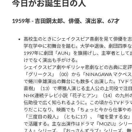
今日がお誕生日の人
1959年 - 吉田鋼太郎、俳優、演出家、67才
高校生のときにシェイクスピア喜劇を見て俳優を志
学在学中に初舞台を踏む。大学中退後、劇団四季な
1997年に劇団「AUN」を旗揚げし、主宰者として
けでなく演出も手がける。
シェイクスピア劇やギリシャ悲劇などの古典に定評
「グリークス」（00）から「NINAGAWA マクベス
で蜷川幸雄演出の舞台にも数多く出演した。TVド
直樹」（13）で堺雅人演じる主人公の上司役で注
NHK連続テレビ小説「花子とアン」（14）の九州
伝助役で広く知られるように。この頃からTVドラ
りだこになり、映画でも「ちょっと今から仕事やめ
「三度目の殺人」（ともに17）、「噓を愛する女」
で活躍する。主な出演作はドラマ『MOZU』シリ
７人』シリーズ、『おっさんずラブ』シリーズ、舞