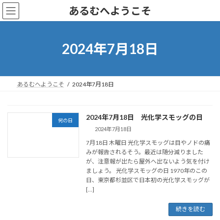
コ
ナ
あるむへようこそ
ン
ビ
テ
ゲ
ン
ー
ツ
シ
2024年7月18日
へ
ョ
ス
ン
キ
に
ッ
移
あるむへようこそ
2024年7月18日
プ
動
2024年7月18日 光化学スモッグの日
何の日
2024年7月18日
7月18日 木曜日 光化学スモッグは目やノドの痛
みが報告されるそう。最近は随分減りました
が、注意報が出たら屋外へ出ないよう気を付け
ましょう。 光化学スモッグの日 1970年のこの
日、東京都杉並区で日本初の光化学スモッグが
[…]
続きを読む