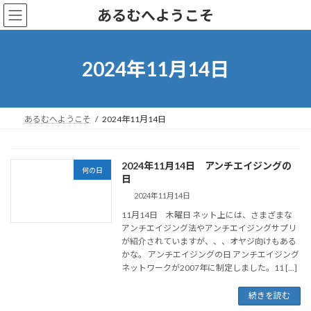
コ
ナ
あるむへようこそ
ン
ビ
テ
ゲ
ン
ー
ツ
シ
2024年11月14日
へ
ョ
ス
ン
キ
に
ッ
移
あるむへようこそ
2024年11月14日
プ
動
2024年11月14日 アンチエイジングの
何の日
日
2024年11月14日
11月14日 木曜日 ネット上には、さまざまな
アンチエイジング法やアンチエイジングサプリ
が紹介されていますが、、、オヤジ向けもある
かな。 アンチエイジングの日 アンチエイジング
ネットワークが2007年に制定しました。11 […]
続きを読む