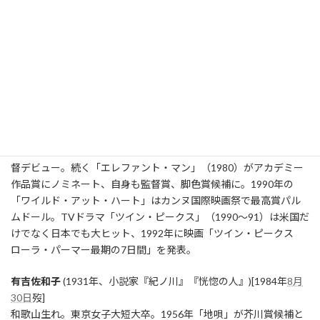
太田裕美
(1955年、歌手)
東京都出身。1969年、中学3年生でスクールメイツに合格。1972
年、NHKの音楽番組『ステージ101』にレギュラー出演。1974
年、「雨だれ／白い季節」で歌手デビュー。75年末に3作目のアル
バムからシングルカットされた「木綿のハンカチーフ」が大ヒッ
ト。女優として、連続テレビ小説『さくら』で母親役を好演。
デヴィッド・リンチ
(1946年、米:映画監督『ツインピーク
ス』)David Keith Lynch
アメリカ、モンタナ州出身。「イレイザーヘッド」（1977）で監
督デビュー。続く「エレファント・マン」（1980）がアカデミー
作品賞にノミネート、自身も監督賞、脚色賞候補に。1990年の
「ワイルド・アット・ハート」はカンヌ国際映画祭で最高賞パル
ムドール。TVドラマ「ツイン・ピークス」（1990～91）は米国だ
けでなく日本でも大ヒット、1992年に映画「ツイン・ピークス
ローラ・パーマー最期の7日間」を発表。
有吉佐和子
(1931年、小説家『紀ノ川』『恍惚の人』)[1984年
8月
30日
歿]
和歌山生れ。東京女子大短大卒。1956年「地唄」が芥川賞候補と