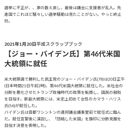
選挙に不正が、、票の数え直し、最後は議会に支援者が乱入。先
進国でこれほど騒々しい選挙騒動は見たことがない。やっと終止
符。
2021年1月20日
平成スクラップブック
【ジョー・バイデン氏】第46代米国
大統領に就任
米大統領選で勝利した民主党のジョー・バイデン氏(78)は20日正午
(日本時間21日午前2時)、第46代米国大統領に就任した。米社会の
分断を悪化させたトランプ政権時代の政策を転換し、国民の融和
を目指す。新副大統領には、米史上初めて女性のカマラ・ハリス
氏(56)が就任した。
バイデン氏は首都ワシントンの連邦議会議事堂前で就任式に臨ん
だ。就任宣誓後に演説し、「団結した米国」を旗印に分断克服を
目指す決意を表明した。