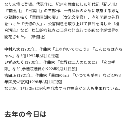
なり文壇に登場。代表作に、紀州を舞台にした年代記『紀ノ川』
『有田川』『日高川』の三部作、一外科医のために献身する嫁姑
の葛藤を描く『華岡青洲の妻』（女流文学賞）、老年問題の先鞭
をつけた『恍惚の人』、公害問題を取り上げて世評を博した『複
合汚染』など。理知的な視点と旺盛な好奇心で多彩な小説世界を
開花させた。（新潮社）
中村八大
(1931年、作曲家『上を向いて歩こう』『こんにちは赤ち
ゃん』など)[1992年
6月10日
歿]
いずみたく
(1930年、作曲家 『世界は二人のために』『恋の季
節』など ,参議院議員)[1992年
5月11日
歿]
吉田正
(1921年、作曲家『異国の丘』『いつでも夢を』など)1998
年国民栄誉賞[1998年
6月10日
歿]
なぜか、1月20日は昭和を代表する作曲家が３人も生まれている。
去年の今日は