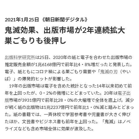
2021年1月25日 《朝日新聞デジタル》
鬼滅効果、出版市場が2年連続拡大
巣ごもりも後押し
出版科学研究所
は25日、2020年の紙と電子を合わせた出版市場の
推定販売金額が1兆6168億円で前年比4・8%増だったと発表した。
電子、紙ともにコロナ禍による巣ごもり需要や「
鬼滅の刃
（やい
ば）」の爆発的ヒットが影響した。
19年の出版市場は電子を含めた統計となった14年以来初めて前
年を上回ったが、0・2%の微増にとどまっていた。20年は
電子出
版
市場が3931億円で前年比28・0%の大幅増で全体を底上げ。減少
が続く紙の出版物は1兆2237億円で前年比1・0%減と踏みとどまっ
た。紙の書籍では、一斉休校で学習参考書や児童書が大きく伸び
たほか、文芸書やビジネス書も前年を上回った。「鬼滅」はノベ
ライズなども含め市場全体に効果が波及した。