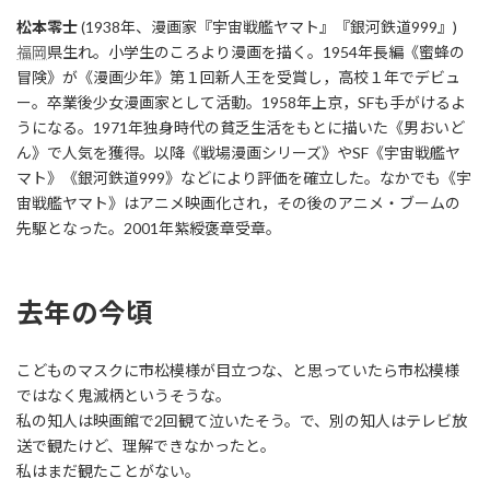
松本零士
(1938年、漫画家『宇宙戦艦ヤマト』『銀河鉄道999』)
福岡
県生れ。小学生のころより漫画を描く。1954年長編《蜜蜂の
冒険》が《漫画少年》第１回新人王を受賞し，高校１年でデビュ
ー。卒業後少女漫画家として活動。1958年上京，SFも手がけるよ
うになる。1971年独身時代の貧乏生活をもとに描いた《男おいど
ん》で人気を獲得。以降《戦場漫画シリーズ》やSF《宇宙戦艦ヤ
マト》《銀河鉄道999》などにより評価を確立した。なかでも《宇
宙戦艦ヤマト》はアニメ映画化され，その後のアニメ・ブームの
先駆となった。2001年紫綬褒章受章。
去年の今頃
こどものマスクに市松模様が目立つな、と思っていたら市松模様
ではなく鬼滅柄というそうな。
私の知人は映画館で2回観て泣いたそう。で、別の知人はテレビ放
送で観たけど、理解できなかったと。
私はまだ観たことがない。