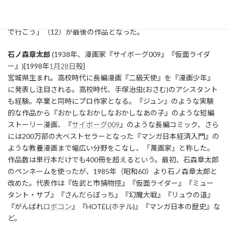
や、宮部みゆきの「模倣犯」渡辺淳一原作の「失楽園」は大きな
話題となった。急性肝不全のため61歳で急逝。「僕達急行 A列車
で行こう」（12）が最後の作品となった。
石ノ森章太郎
(1938年、漫画家『サイボーグ009』『仮面ライダ
ー』)[1998年
1月28日
歿]
宮城県生まれ。高校時代に長編漫画『二級天使』を『漫画少年』
に発表し注目される。高校時代、手塚治虫(おさむ)のアシスタント
も経験。卒業と同時にプロ作家となる。『ジュン』のような実験
的な作品から『おかしなおかしなおかしなあの子』のような短編
ストーリー漫画、『
サイボーグ009
』のような長編コミック、さら
には200万部の大ベストセラーとなった『マンガ日本経済入門』の
ような教養漫画まで幅広い分野をこなし、「萬画家」と称した。
作品数は単行本だけでも400冊を超えるという。最初、石森章太郎
のペンネームを使ったが、1985年（昭和60）より石ノ森章太郎と
改めた。代表作は『佐武と市捕物控』『仮面ライダー』『ミュー
タント・サブ』『さんだらぼっち』『幻魔大戦』『リュウの道』
『がんばれ
ロボコン
』『HOTEL(ホテル)』『マンガ日本の歴史』な
ど。