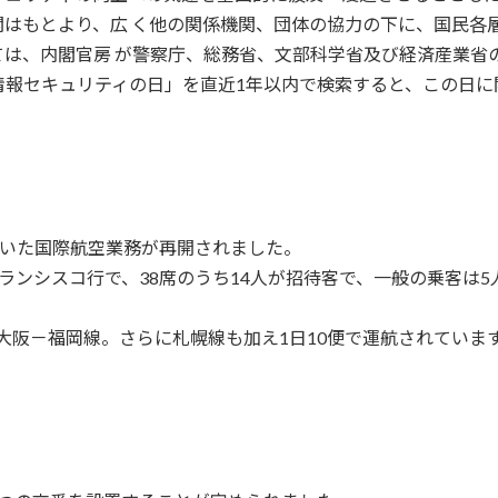
関はもとより、広 く他の関係機関、団体の協力の下に、国民各
は、内閣官房 が警察庁、総務省、文部科学省及び経済産業省
情報セキュリティの日」を直近1年以内で検索すると、この日に
れていた国際航空業務が再開されました。
ンシスコ行で、38席のうち14人が招待客で、一般の乗客は5人
－大阪－福岡線。さらに札幌線も加え1日10便で運航されていま