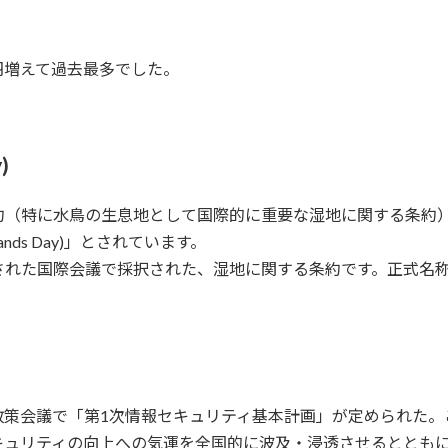
6羽増えて過去最多でした。
)
（特に水鳥の生息地として国際的に重要な湿地に関する条約）が
ands Day)」とされています。
された国際会議で採択された、湿地に関する条約です。正式名
ティ政策会議で「第1次情報セキュリティ基本計画」が定められた
キュリティの向上への気運を全国的に波及・浸透させるととも