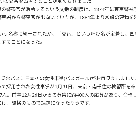
に7つの交番を設置することが定められました。
の警察官が活動するという交番の制度は、1874年に東京警
察署から警察官が出向いていたが、1881年より常設の建物
」という名称に統一されたが、「交番」という呼び名が定着し、
称とすることになった。
の乗合バスに日本初の女性車掌(バスガール)がお目見えしました
て採用された女性車掌が1月31日、東京・南千住の教習所を卒
37人。前年12月26日からの募集に約400人の応募があり、合
ては、破格のもので話題になったそうです。