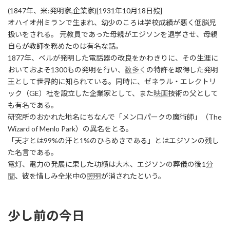
(1847年、米:発明家,企業家)[1931年10月18日歿]
オハイオ州ミランで生まれ、幼少のころは学校成績が悪く低脳児
扱いをされる。 元教員であった母親がエジソンを退学させ、母親
自らが教師を務めたのは有名な話。
1877年、ベルが発明した電話器の改良をかわきりに、その生涯に
おいておよそ1300もの発明を行い、
数多く
の特許を取得した発明
王として世界的に知られている。同時に、ゼネラル・エレクトリ
ック（GE）社を設立した企業家として、また
映画
技術の父として
も有名である。
研究所のおかれた地名にちなんで「メンロパークの魔術師」（The
Wizard of Menlo Park）の異名をとる。
「天才とは99%の汗と1%のひらめきである」とはエジソンの残し
た名言である。
電灯、電力の発展に果した功績は大木、エジソンの葬儀の後1
分
間
、彼を惜しみ全米中の
照明
が消されたという。
少し前の今日