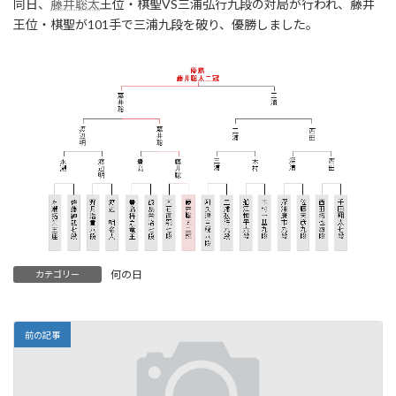
同日、
藤井聡太
王位・棋聖VS三浦弘行九段の対局が行われ、藤井
王位・棋聖が101手で三浦九段を破り、優勝しました。
何の日
カテゴリー
前の記事