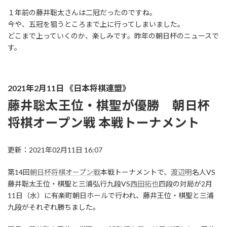
１年前の藤井聡太さんは二冠だったのですね。
今や、五冠を狙うところまで上に行ってしまいました。
どこまで上っていくのか、楽しみです。昨年の朝日杯のニュースで
す。
2021年2月11日 《日本将棋連盟》
藤井聡太王位・棋聖が優勝 朝日杯
将棋オープン戦 本戦トーナメント
更新：2021年02月11日 16:07
第14回
朝日杯将棋オープン戦
本戦トーナメントで、
渡辺明
名人VS
藤井聡太王位・棋聖と三浦弘行九段VS
西田拓也
四段の対局が2月
11日（水）に有楽町朝日ホールで行われ、藤井王位・棋聖と三浦
九段がそれぞれ勝ちました。