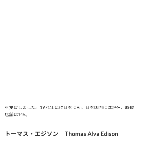
マリー・クワント Mary Quant
(1934年、英:服飾デザイナー,ミニスカートを発表)
イギリスのブラック・ヒース生まれ。ロンドンの美術学校、ゴー
ルド・スミス・カレッジの絵画科に進学。
1955年、マリー・クワントは友人ら3人で、キングズ・ロードに、
ロンドン初のブティック「バザー」BAZAAR を開店。ここから、
デザイナーの道を歩みはじめた。1957年、「バザー」 BAZAAR 2
号店をナイツ・ブリッジにオープン。
1959年、マリー・クワントは画期的なミニスカートを発表し、大
ヒット。世界のミニスカート時代をスタートさせました。「ミ
ニ」は彼女自身が好きな英国車「Mini」から採用したそうです。
60年代にはアメリカに進出。映画の化粧品のデザインも始め、こ
ちらもブレイクした。1966年、ビートルズとともに大英帝国勲章
を受賞しました。1971年には日本にも。日本国内には現在、取扱
店舗は145。
トーマス・エジソン Thomas Alva Edison